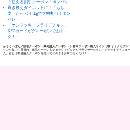
ぐ使える割引クーポン！ポンパレ
置き換えダイエットに！「もち
麦」たっぷり1kgで大幅割引！ポン
パレ
「ケンタッキーフライドチキン」
KFCカードがグルーポンでおト
ク！
かうくーぽん／割引クーポン・共同購入クーポン・日替りクーポン購入サイト比較
オトクなプレ
リンク集で、日替わり出品クーポンもチェック！グルメやリラクゼーション、チケットやアミュ
入、あとは割引購入クーポンを持ってそのままお店に行くだけ！