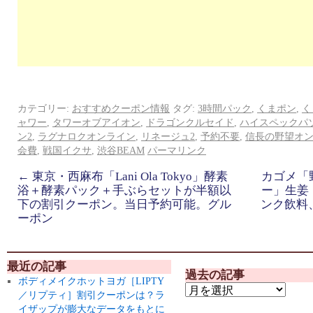
カテゴリー:
おすすめクーポン情報
タグ:
3時間パック
,
くまポン
,
く
ャワー
,
タワーオブアイオン
,
ドラゴンクルセイド
,
ハイスペックパ
ン2
,
ラグナロクオンライン
,
リネージュ2
,
予約不要
,
信長の野望オ
会費
,
戦国イクサ
,
渋谷BEAM
パーマリンク
←
東京・西麻布「Lani Ola Tokyo」酵素
カゴメ「
浴＋酵素パック＋手ぶらセットが半額以
ー」生姜
下の割引クーポン。当日予約可能。グル
ンク飲料
ーポン
最近の記事
過去の記事
ボディメイクホットヨガ［LIPTY
／リプティ］割引クーポンは？ラ
イザップが膨大なデータをもとに