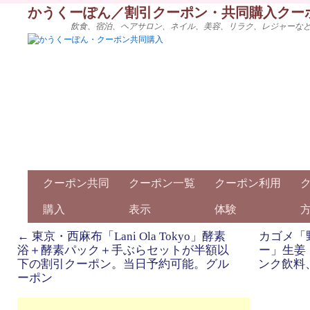
かうくーぽん／割引クーポン・共同購入クー
飲食、宿泊、ヘアサロン、ネイル、美容、リラク、レジャーな
クーポン共同
クーポン一覧
クーポン利用
購入
表示
体験
←
東京・西麻布「Lani Ola Tokyo」酵素
カゴメ「
浴＋酵素パック＋手ぶらセットが半額以
ー」生姜
下の割引クーポン。当日予約可能。グル
ンク飲料
ーポン