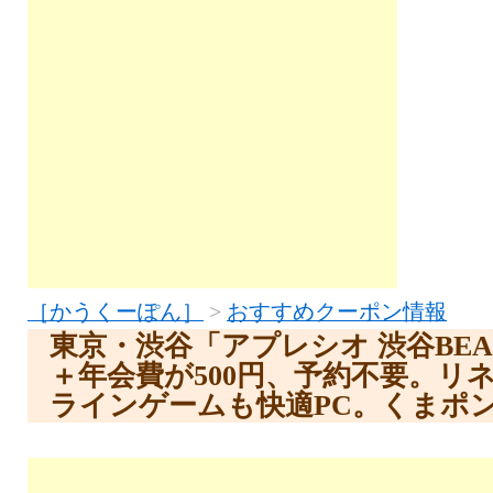
［かうくーぽん］
>
おすすめクーポン情報
東京・渋谷「アプレシオ 渋谷BE
＋年会費が500円、予約不要。リ
ラインゲームも快適PC。くまポ