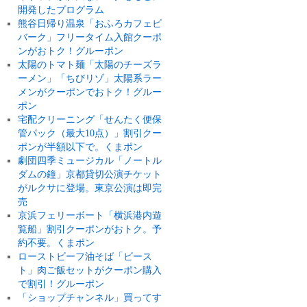
開発したプログラム
熊谷日帰り温泉「おふろカフェビ
バーク」フリータイム入館クーポ
ンがおトク！グルーポン
太陽のトマト麺「太陽のチーズラ
ーメン」「ちびリゾ」太陽系ラー
メンがクーポンでおトク！グルー
ポン
宅配クリーニング「せんたく便保
管パック（最大10点）」割引クー
ポンが半額以下で。くまポン
劇団四季ミュージカル「ノートル
ダムの鐘」京都貸切公演チケット
がルクサに登場。東京公演は即完
売
京浜フェリーボート「横浜港内遊
覧船」割引クーポンがおトク。予
約不要。くまポン
ローストビーフ油そば「ビース
ト」肉ご飯セットがクーポン購入
で割引！グルーポン
「ショップチャンネル」買ってす