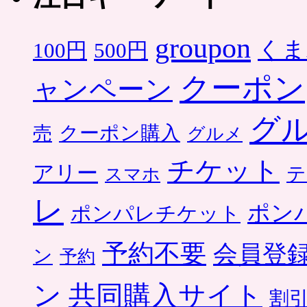
groupon
くま
500円
100円
クーポン
ャンペーン
グ
クーポン購入
売
グルメ
チケット
アリー
テ
スマホ
レ
ポン
ポンパレチケット
予約不要
会員登
ン
予約
ン
共同購入サイト
割