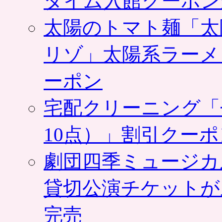
タイム入館クーポン
太陽のトマト麺「太
リゾ」太陽系ラーメ
ーポン
宅配クリーニング「
10点）」割引クー
劇団四季ミュージカ
貸切公演チケットが
完売