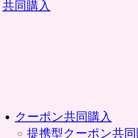
コ
ン
テ
ン
ツ
へ
ス
キ
ッ
プ
クーポン共同購入
提携型クーポン共同