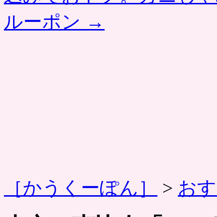
ルーポン
→
［かうくーぽん］
>
おす