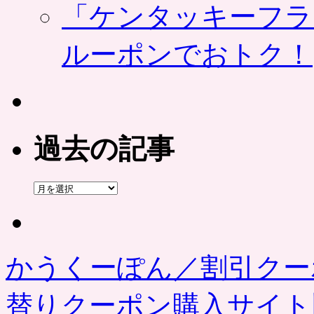
「ケンタッキーフラ
ルーポンでおトク！
過去の記事
過
去
の
記
事
かうくーぽん／割引クー
替りクーポン購入サイ