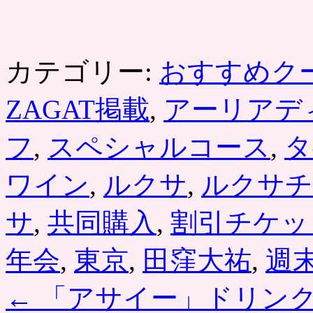
カテゴリー:
おすすめク
ZAGAT掲載
,
アーリアデ
フ
,
スペシャルコース
,
タ
ワイン
,
ルクサ
,
ルクサチ
サ
,
共同購入
,
割引チケッ
年会
,
東京
,
田窪大祐
,
週
←
「アサイー」ドリンク