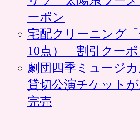
リゾ」太陽系ラーメ
ーポン
宅配クリーニング「
10点）」割引クー
劇団四季ミュージカ
貸切公演チケットが
完売