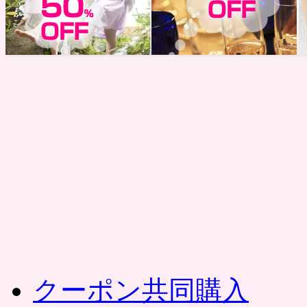
コ
ン
テ
ン
ツ
へ
ス
キ
ッ
プ
クーポン共同購入