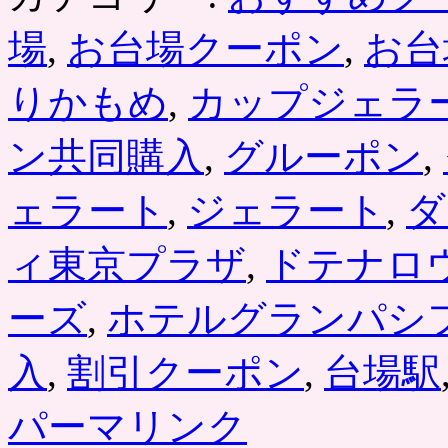
場
,
お台場クーポン
,
お台
りかもめ
,
カップジェラ
ン共同購入
,
グルーポン
,
ェラート
,
ジェラート
,
ダ
ィ東京プラザ
,
ドテナロ
ーズ
,
ホテルグランパシ
入
,
割引クーポン
,
台場駅
パーマリンク