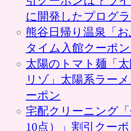
引クーポンは？ライ
に開発したプログラ
熊谷日帰り温泉「お
タイム入館クーポン
太陽のトマト麺「太
リゾ」太陽系ラーメ
ーポン
宅配クリーニング「
10点）」割引クー