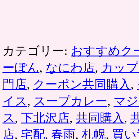
カテゴリー:
おすすめク
ーぽん
,
なにわ店
,
カップ
門店
,
クーポン共同購入
,
イス
,
スープカレー
,
マジ
ス
,
下北沢店
,
共同購入
,
店
,
宅配
,
春雨
,
札幌
,
買い