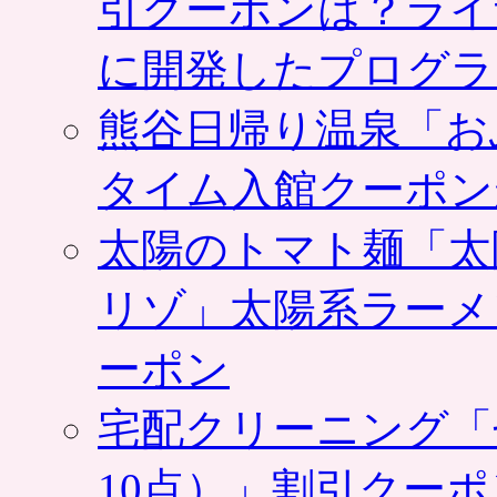
引クーポンは？ライ
に開発したプログラ
熊谷日帰り温泉「お
タイム入館クーポン
太陽のトマト麺「太
リゾ」太陽系ラーメ
ーポン
宅配クリーニング「
10点）」割引クー