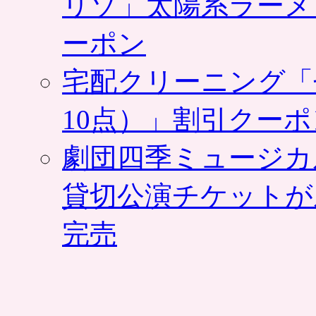
リゾ」太陽系ラーメ
ーポン
宅配クリーニング「
10点）」割引クー
劇団四季ミュージカ
貸切公演チケットが
完売