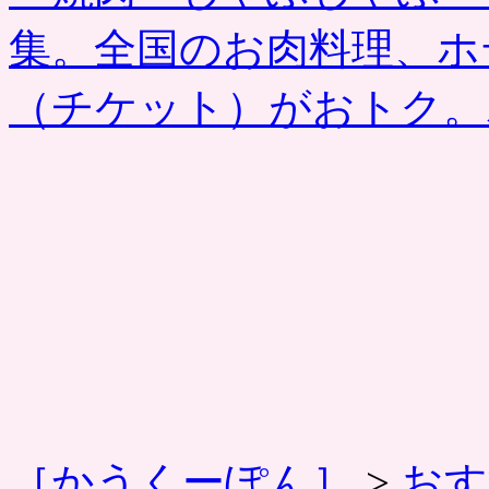
集。全国のお肉料理、ホ
（チケット）がおトク
［かうくーぽん］
>
おす