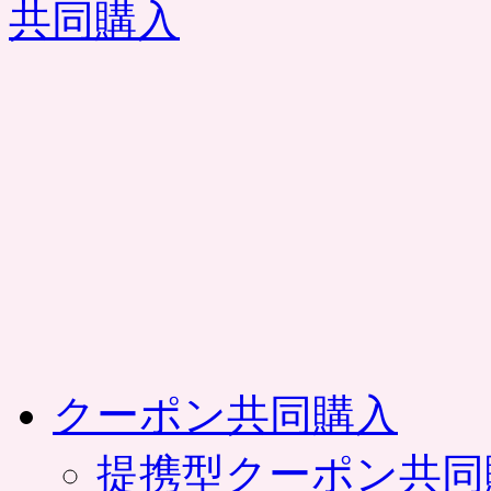
コ
ン
テ
ン
ツ
へ
ス
キ
ッ
プ
クーポン共同購入
提携型クーポン共同