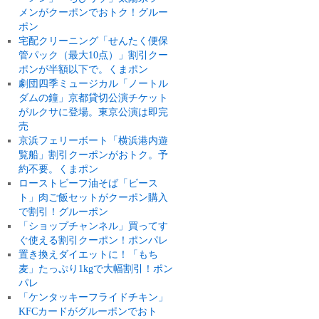
メンがクーポンでおトク！グルー
ポン
宅配クリーニング「せんたく便保
管パック（最大10点）」割引クー
ポンが半額以下で。くまポン
劇団四季ミュージカル「ノートル
ダムの鐘」京都貸切公演チケット
がルクサに登場。東京公演は即完
売
京浜フェリーボート「横浜港内遊
覧船」割引クーポンがおトク。予
約不要。くまポン
ローストビーフ油そば「ビース
ト」肉ご飯セットがクーポン購入
で割引！グルーポン
「ショップチャンネル」買ってす
ぐ使える割引クーポン！ポンパレ
置き換えダイエットに！「もち
麦」たっぷり1kgで大幅割引！ポン
パレ
「ケンタッキーフライドチキン」
KFCカードがグルーポンでおト