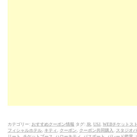
カテゴリー:
おすすめクーポン情報
タグ:
JR
,
USJ
,
WEBチケットス
フィシャルホテル
,
キティ
,
クーポン
,
クーポン共同購入
,
スタジオ
リート
,
チケットブース
,
ハローキティ
,
パスポート
,
パレード鑑賞
,