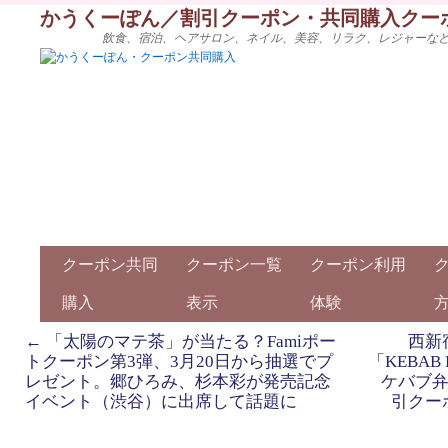
かうくーぽん／割引クーポン・共同購入クー
飲食、宿泊、ヘアサロン、ネイル、美容、リラク、レジャーな
クーポン共同
クーポン一覧
クーポン利用
購入
表示
体験
←
「太陽のマテ茶」が当たる？Famiポー
西新
トクーポン第3弾、3月20日から抽選でプ
「KEBAB
レゼント。郷ひろみ、杉本彩が発売記念
ケバブ弁
イベント（渋谷）に出席して話題に
引クー