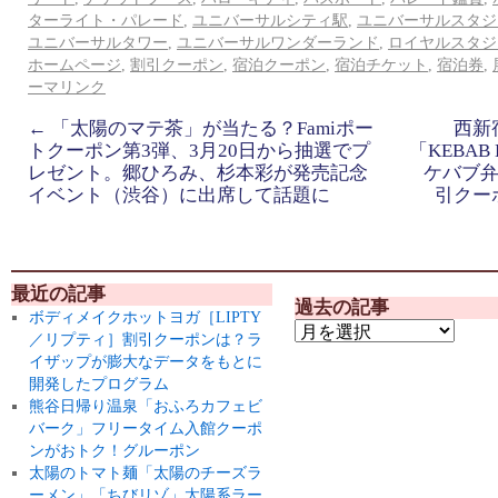
ターライト・パレード
,
ユニバーサルシティ駅
,
ユニバーサルスタジ
ユニバーサルタワー
,
ユニバーサルワンダーランド
,
ロイヤルスタジ
ホームページ
,
割引クーポン
,
宿泊クーポン
,
宿泊チケット
,
宿泊券
,
ーマリンク
←
「太陽のマテ茶」が当たる？Famiポー
西新
トクーポン第3弾、3月20日から抽選でプ
「KEBAB
レゼント。郷ひろみ、杉本彩が発売記念
ケバブ弁
イベント（渋谷）に出席して話題に
引クー
最近の記事
過去の記事
ボディメイクホットヨガ［LIPTY
／リプティ］割引クーポンは？ラ
イザップが膨大なデータをもとに
開発したプログラム
熊谷日帰り温泉「おふろカフェビ
バーク」フリータイム入館クーポ
ンがおトク！グルーポン
太陽のトマト麺「太陽のチーズラ
ーメン」「ちびリゾ」太陽系ラー