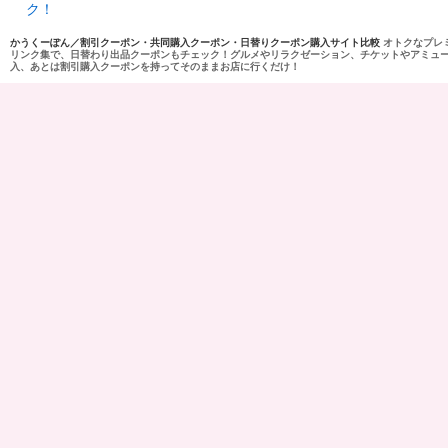
ク！
かうくーぽん／割引クーポン・共同購入クーポン・日替りクーポン購入サイト比較
オトクなプレ
リンク集で、日替わり出品クーポンもチェック！グルメやリラクゼーション、チケットやアミュ
入、あとは割引購入クーポンを持ってそのままお店に行くだけ！