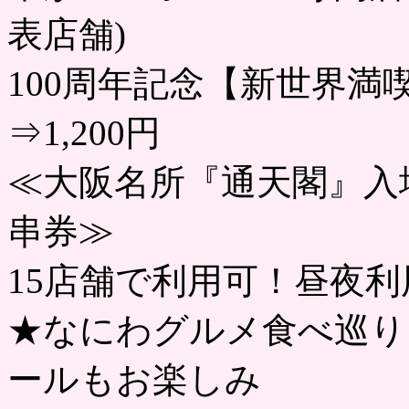
表店舗)
100周年記念【新世界満喫
⇒1,200円
≪大阪名所『通天閣』入
串券≫
15店舗で利用可！昼夜
★なにわグルメ食べ巡り
ールもお楽しみ