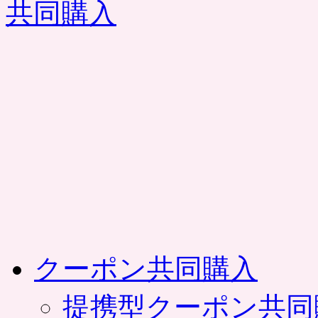
コ
ン
テ
ン
ツ
へ
ス
キ
ッ
プ
クーポン共同購入
提携型クーポン共同