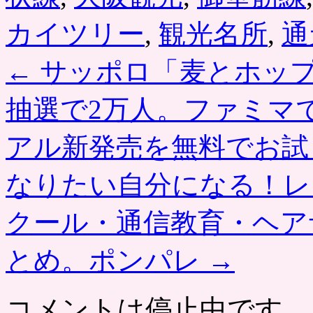
カイツリー
,
観光名所
,
通
←
サッポロ「麦とホッ
抽選で2万人。ファミマで
アル新発売を無料でお試
なりたい自分になる！レ
クール・通信教育・ヘア
とめ。ポンパレ
→
コメントは停止中です。