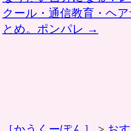
クール・通信教育・ヘア
とめ。ポンパレ
→
［かうくーぽん］
>
おす