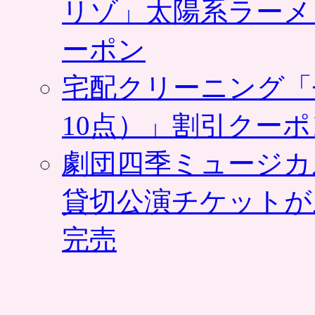
リゾ」太陽系ラーメ
ーポン
宅配クリーニング「
10点）」割引クー
劇団四季ミュージカ
貸切公演チケットが
完売