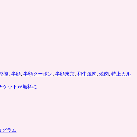
杉隆
,
半額
,
半額クーポン
,
半額東京
,
和牛焼肉
,
焼肉
,
特上カル
チケットが無料に
ログラム