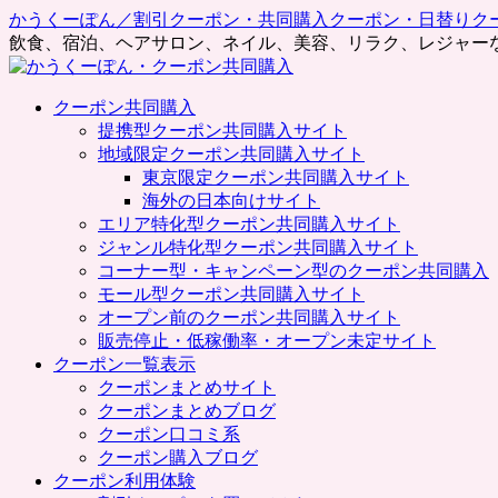
かうくーぽん／割引クーポン・共同購入クーポン・日替りク
飲食、宿泊、ヘアサロン、ネイル、美容、リラク、レジャー
コ
クーポン共同購入
ン
提携型クーポン共同購入サイト
テ
地域限定クーポン共同購入サイト
ン
東京限定クーポン共同購入サイト
ツ
海外の日本向けサイト
へ
エリア特化型クーポン共同購入サイト
ス
ジャンル特化型クーポン共同購入サイト
キ
コーナー型・キャンペーン型のクーポン共同購入
ッ
モール型クーポン共同購入サイト
プ
オープン前のクーポン共同購入サイト
販売停止・低稼働率・オープン未定サイト
クーポン一覧表示
クーポンまとめサイト
クーポンまとめブログ
クーポン口コミ系
クーポン購入ブログ
クーポン利用体験