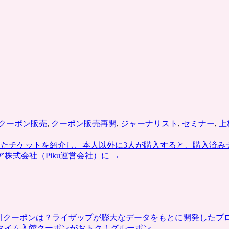
クーポン販売
,
クーポン販売再開
,
ジャーナリスト
,
セミナー
,
上
したチケットを紹介し、本人以外に3人が購入すると、購入済み
ア株式会社（Piku運営会社）に
→
割引クーポンは？ライザップが膨大なデータをもとに開発したプ
タイム入館クーポンがおトク！グルーポン