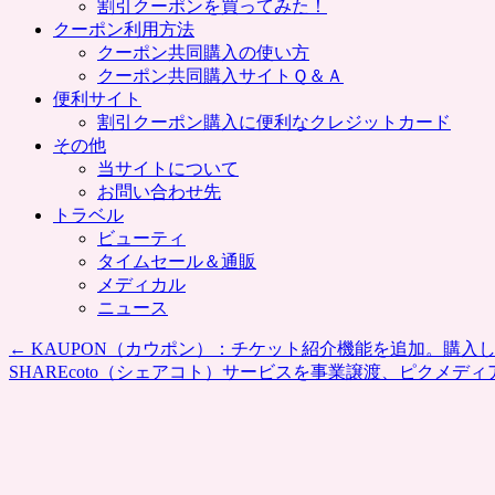
割引クーポンを買ってみた！
クーポン利用方法
クーポン共同購入の使い方
クーポン共同購入サイトＱ＆Ａ
便利サイト
割引クーポン購入に便利なクレジットカード
その他
当サイトについて
お問い合わせ先
トラベル
ビューティ
タイムセール＆通販
メディカル
ニュース
←
KAUPON（カウポン）：チケット紹介機能を追加。購入
SHAREcoto（シェアコト）サービスを事業譲渡、ピクメディ