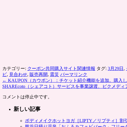
カテゴリー:
クーポン共同購入サイト関連情報
タグ:
3月29日
,
ビ
,
見合わせ
,
販売再開
,
震災
パーマリンク
←
KAUPON（カウポン）：チケット紹介機能を追加。購入
SHAREcoto（シェアコト）サービスを事業譲渡、ピクメディ
コメントは停止中です。
新しい記事
ボディメイクホットヨガ［LIPTY／リプティ］
熊谷日帰り温泉「おふろカフェビバーク」フリー