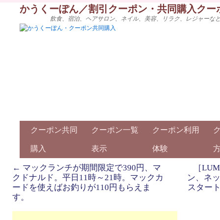
かうくーぽん／割引クーポン・共同購入クー
飲食、宿泊、ヘアサロン、ネイル、美容、リラク、レジャーな
クーポン共同
クーポン一覧
クーポン利用
購入
表示
体験
←
マックランチが期間限定で390円、マ
［LU
クドナルド。平日11時～21時。マックカ
ン、ネッ
ードを使えばお釣りが110円もらえま
スター
す。