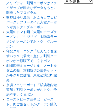
／リプティ］割引クーポンは？ラ
イザップが膨大なデータをもとに
開発したプログラム
熊谷日帰り温泉「おふろカフェビ
バーク」フリータイム入館クーポ
ンがおトク！グルーポン
太陽のトマト麺「太陽のチーズラ
ーメン」「ちびリゾ」太陽系ラー
メンがクーポンでおトク！グルー
ポン
宅配クリーニング「せんたく便保
管パック（最大10点）」割引クー
ポンが半額以下で。くまポン
劇団四季ミュージカル「ノートル
ダムの鐘」京都貸切公演チケット
がルクサに登場。東京公演は即完
売
京浜フェリーボート「横浜港内遊
覧船」割引クーポンがおトク。予
約不要。くまポン
ローストビーフ油そば「ビース
ト」肉ご飯セットがクーポン購入