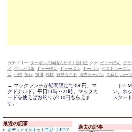
カテゴリー:
クーポン共同購入サイト活用法
タグ:
どぅーぽん
,
どう
メ
,
グルメ情報
,
ドゥーぽん
,
ドゥーポン
,
ドーポン
,
ベストシーズン
型
,
小樽
,
旅行
,
旭川
,
札幌
,
観光ガイド
,
過去クーポン
,
飲食店
パー
←
マックランチが期間限定で390円、マ
［LU
クドナルド。平日11時～21時。マックカ
ン、ネッ
ードを使えばお釣りが110円もらえま
スター
す。
最近の記事
過去の記事
ボディメイクホットヨガ［LIPTY