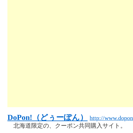
DoPon!（どぅーぽん）
http://www.dopon
北海道限定の、クーポン共同購入サイト。