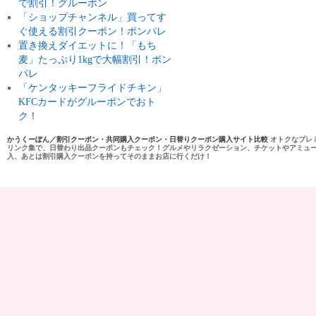
で割引！グルーポン
「ショップチャンネル」買ってす
ぐ使える割引クーポン！ポンパレ
置き換えダイエットに！「もち
麦」たっぷり1kgで大幅割引！ポン
パレ
「ケンタッキーフライドチキン」
KFCカードがグルーポンでおト
ク！
かうくーぽん／割引クーポン・共同購入クーポン・日替りクーポン購入サイト比較
オトクなプレ
リンク集で、日替わり出品クーポンもチェック！グルメやリラクゼーション、チケットやアミュ
入、あとは割引購入クーポンを持ってそのままお店に行くだけ！