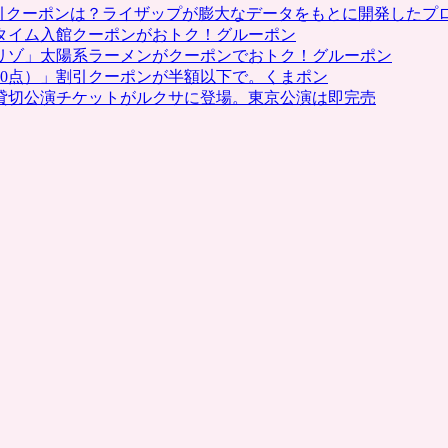
割引クーポンは？ライザップが膨大なデータをもとに開発したプ
タイム入館クーポンがおトク！グルーポン
リゾ」太陽系ラーメンがクーポンでおトク！グルーポン
0点）」割引クーポンが半額以下で。くまポン
貸切公演チケットがルクサに登場。東京公演は即完売