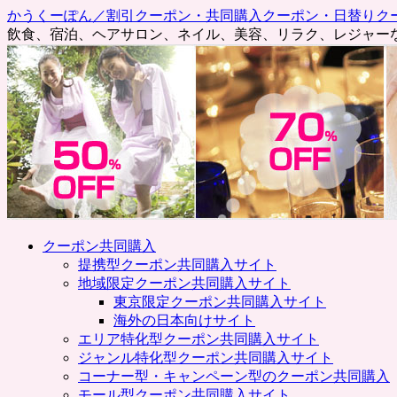
かうくーぽん／割引クーポン・共同購入クーポン・日替りク
飲食、宿泊、ヘアサロン、ネイル、美容、リラク、レジャー
コ
クーポン共同購入
ン
提携型クーポン共同購入サイト
テ
地域限定クーポン共同購入サイト
ン
東京限定クーポン共同購入サイト
ツ
海外の日本向けサイト
へ
エリア特化型クーポン共同購入サイト
ス
ジャンル特化型クーポン共同購入サイト
キ
コーナー型・キャンペーン型のクーポン共同購入
ッ
モール型クーポン共同購入サイト