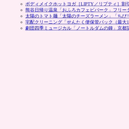
ボディメイクホットヨガ［LIPTY／リプティ］
熊谷日帰り温泉「おふろカフェビバーク」フリー
太陽のトマト麺「太陽のチーズラーメン」「ちび
宅配クリーニング「せんたく便保管パック（最大1
劇団四季ミュージカル「ノートルダムの鐘」京都