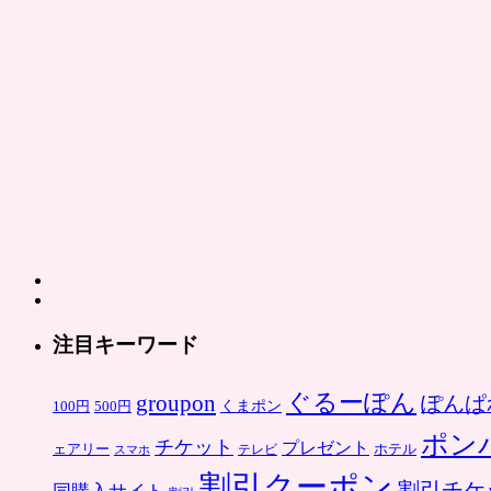
注目キーワード
ぐるーぽん
groupon
ぽんぱ
くまポン
100円
500円
ポン
チケット
プレゼント
ホテル
ェアリー
スマホ
テレビ
割引クーポン
割引チケ