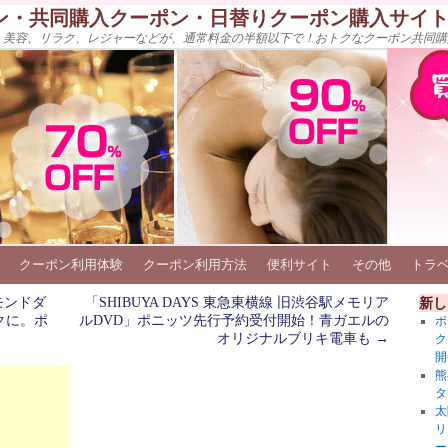
ン・共同購入クーポン・日替りクーポン購入サイ
、美容、リラク、レジャーなどが、通常料金の半額以下で！おトクなクーポン共同購
クーポン利用体験
クーポン利用方法
便利サイト
その他
トラ
モンドダ
「SHIBUYA DAYS 東急東横線 旧渋谷駅メモリア
新し
クに。ポ
ルDVD」ポニッツ先行予約受付開始！青ガエルの
ボ
オリジナルブリキ電車も
→
ク
開
熊
タ
太
リ
ー