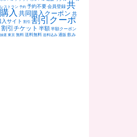
共
予約不要
会員登録
レストラン
予約
購入
共同購入クーポン
共
割引クーポ
購入サイト
割引
ン
割引チケット
半額
半額クーポン
送料無料
飲み
通販
東京
無料
抽選
送料込み