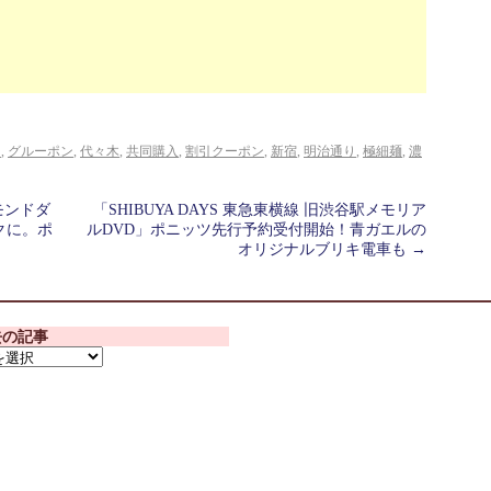
ン
,
グルーポン
,
代々木
,
共同購入
,
割引クーポン
,
新宿
,
明治通り
,
極細麺
,
濃
モンドダ
「SHIBUYA DAYS 東急東横線 旧渋谷駅メモリア
クに。ポ
ルDVD」ポニッツ先行予約受付開始！青ガエルの
オリジナルブリキ電車も
→
去の記事