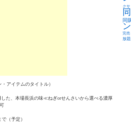
クサ
同
同
完売
放題
ン・アイテムのタイトル）
と使用した、本場長浜の味≪ねぎorせんさいから選べる濃厚
可
時まで（予定）