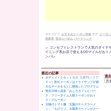
カテゴリー:
おすすめクーポン情報
タグ:
クーポ
厚豚骨
,
長浜らーめん
パーマリンク
←
コンセプトレストランで人気のダイヤ
イニング系お店で使えるDDマイルがおト
ンパレ
最近の記事
過
ボディメイクホットヨガ［LIPTY／リプ
ティ］割引クーポンは？ライザップが膨
大なデータをもとに開発したプログラム
熊谷日帰り温泉「おふろカフェビバー
ク」フリータイム入館クーポンがおト
ク！グルーポン
太陽のトマト麺「太陽のチーズラーメ
ン」「ちびリゾ」太陽系ラーメンがクー