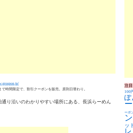
w.groupon.jp/
注目
時まで時間限定で、割引クーポンを販売。原則日替わり。
100
ぽ
治通り沿いのわかりやすい場所にある、長浜らーめん
ー
ーポ
ン
ッ
レ