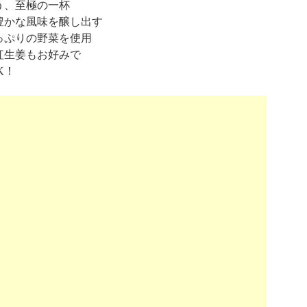
う、至極の一杯
豊かな風味を醸し出す
っぷりの野菜を使用
紅生姜もお好みで
K！