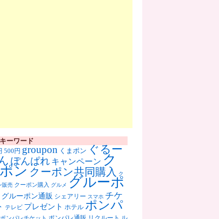
キーワード
ぐるー
groupon
くまポン
円
500円
ク
ん
ぽんぱれ
キャンペーン
ポン
クーポン共同購入
ク
グルーポ
クーポン購入
ン販売
グルメ
チケ
グルーポン通販
シェアリー
スマホ
ポンパ
ト
プレゼント
ホテル
テレビ
ポンパレ通販
リクルート
ル
ポンパレチケット