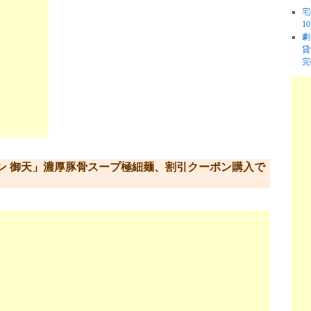
宅
1
劇
貸
完
ン 御天」濃厚豚骨スープ極細麺、割引クーポン購入で