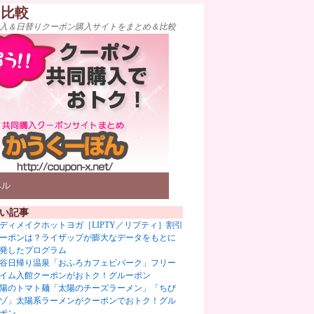
ト比較
入＆日替りクーポン購入サイトをまとめ＆比較
ベル
い記事
ディメイクホットヨガ［LIPTY／リプティ］割引
ーポンは？ライザップが膨大なデータをもとに
発したプログラム
谷日帰り温泉「おふろカフェビバーク」フリー
イム入館クーポンがおトク！グルーポン
陽のトマト麺「太陽のチーズラーメン」「ちび
ゾ」太陽系ラーメンがクーポンでおトク！グル
ポン