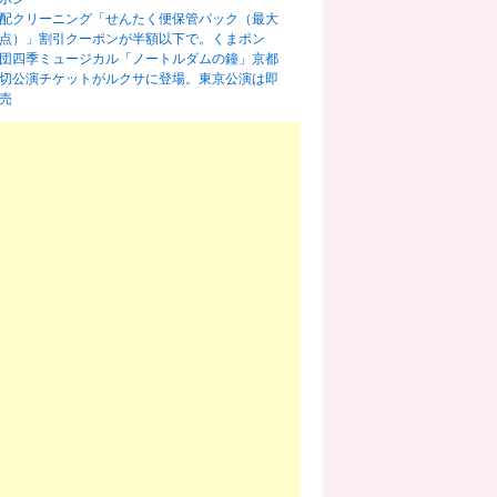
配クリーニング「せんたく便保管パック（最大
0点）」割引クーポンが半額以下で。くまポン
団四季ミュージカル「ノートルダムの鐘」京都
切公演チケットがルクサに登場。東京公演は即
売