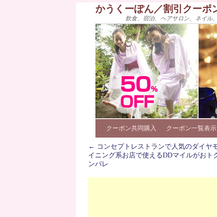
かうくーぽん／割引クーポ
飲食、宿泊、ヘアサロン、ネイル
クーポン共同購入
クーポン一覧表示
←
コンセプトレストランで人気のダイヤ
イニング系お店で使えるDDマイルがおト
ンパレ