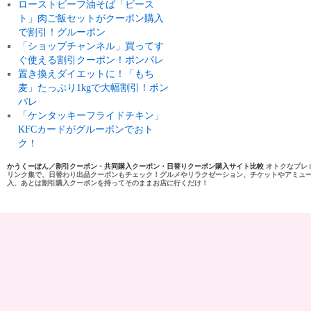
ローストビーフ油そば「ビース
ト」肉ご飯セットがクーポン購入
で割引！グルーポン
「ショップチャンネル」買ってす
ぐ使える割引クーポン！ポンパレ
置き換えダイエットに！「もち
麦」たっぷり1kgで大幅割引！ポン
パレ
「ケンタッキーフライドチキン」
KFCカードがグルーポンでおト
ク！
かうくーぽん／割引クーポン・共同購入クーポン・日替りクーポン購入サイト比較
オトクなプレ
リンク集で、日替わり出品クーポンもチェック！グルメやリラクゼーション、チケットやアミュ
入、あとは割引購入クーポンを持ってそのままお店に行くだけ！