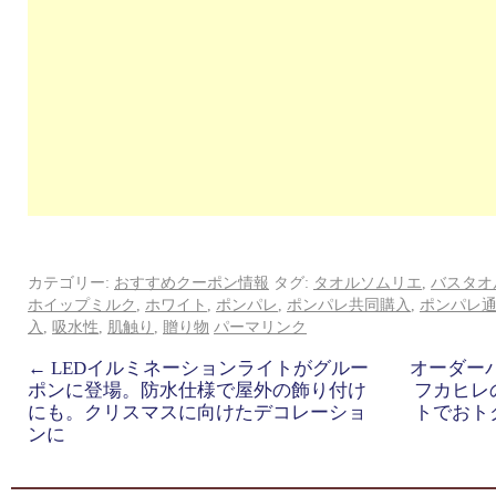
カテゴリー:
おすすめクーポン情報
タグ:
タオルソムリエ
,
バスタオ
ホイップミルク
,
ホワイト
,
ポンパレ
,
ポンパレ共同購入
,
ポンパレ
入
,
吸水性
,
肌触り
,
贈り物
パーマリンク
←
LEDイルミネーションライトがグルー
オーダー
ポンに登場。防水仕様で屋外の飾り付け
フカヒレ
にも。クリスマスに向けたデコレーショ
トでおト
ンに