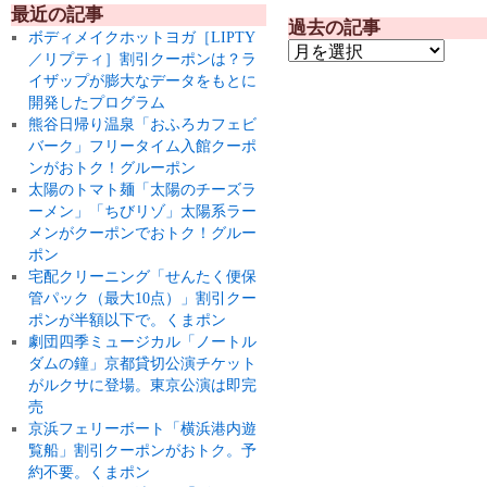
最近の記事
過去の記事
ボディメイクホットヨガ［LIPTY
／リプティ］割引クーポンは？ラ
イザップが膨大なデータをもとに
開発したプログラム
熊谷日帰り温泉「おふろカフェビ
バーク」フリータイム入館クーポ
ンがおトク！グルーポン
太陽のトマト麺「太陽のチーズラ
ーメン」「ちびリゾ」太陽系ラー
メンがクーポンでおトク！グルー
ポン
宅配クリーニング「せんたく便保
管パック（最大10点）」割引クー
ポンが半額以下で。くまポン
劇団四季ミュージカル「ノートル
ダムの鐘」京都貸切公演チケット
がルクサに登場。東京公演は即完
売
京浜フェリーボート「横浜港内遊
覧船」割引クーポンがおトク。予
約不要。くまポン