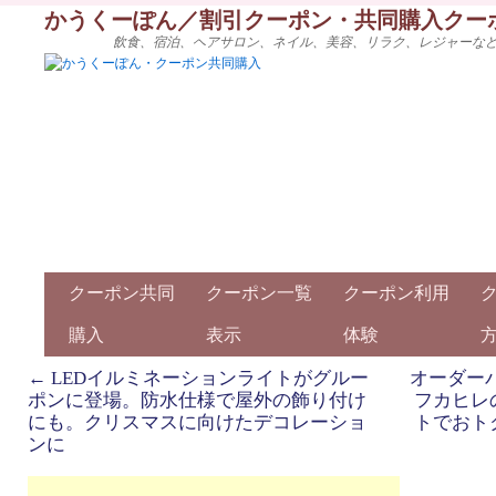
かうくーぽん／割引クーポン・共同購入クー
飲食、宿泊、ヘアサロン、ネイル、美容、リラク、レジャーな
クーポン共同
クーポン一覧
クーポン利用
購入
表示
体験
←
LEDイルミネーションライトがグルー
オーダー
ポンに登場。防水仕様で屋外の飾り付け
フカヒレ
にも。クリスマスに向けたデコレーショ
トでおト
ンに