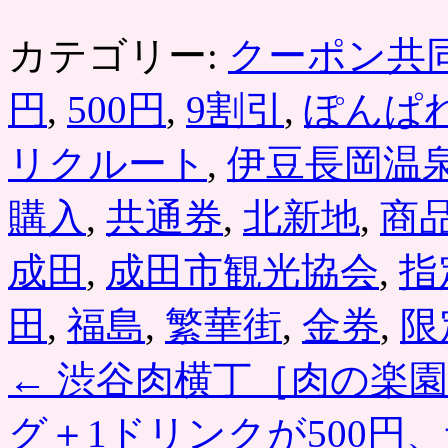
カテゴリー:
クーポン共
円
,
500円
,
9割引
,
ぽんぱ
リクルート
,
伊豆長岡温
購入
,
共通券
,
北新地
,
商
成田
,
成田市観光協会
,
指
田
,
福島
,
繁華街
,
金券
,
限
←
渋谷肉横丁［肉の楽園
グ＋1ドリンクが500円