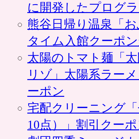
に開発したプログラ
熊谷日帰り温泉「お
タイム入館クーポン
太陽のトマト麺「太
リゾ」太陽系ラーメ
ーポン
宅配クリーニング「
10点）」割引クー