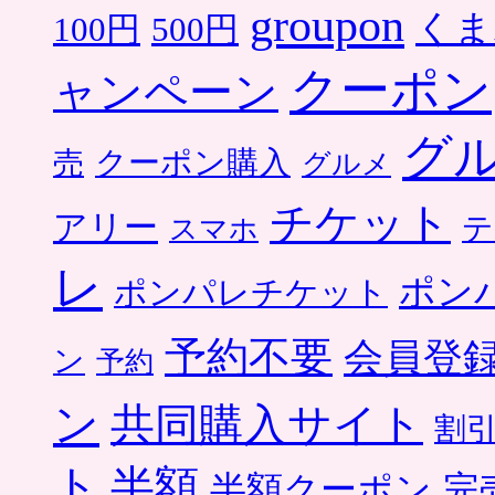
groupon
くま
500円
100円
クーポン
ャンペーン
グ
クーポン購入
売
グルメ
チケット
アリー
テ
スマホ
レ
ポン
ポンパレチケット
予約不要
会員登
ン
予約
ン
共同購入サイト
割
ト
半額
半額クーポン
完