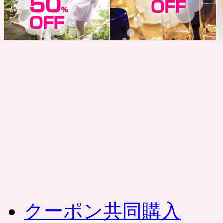
コ
ン
テ
ン
ツ
へ
ス
キ
ッ
プ
クーポン共同購入