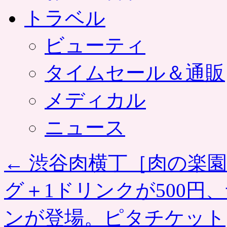
トラベル
ビューティ
タイムセール＆通販
メディカル
ニュース
←
渋谷肉横丁［肉の楽園
グ＋1ドリンクが500円
ンが登場。ピタチケット