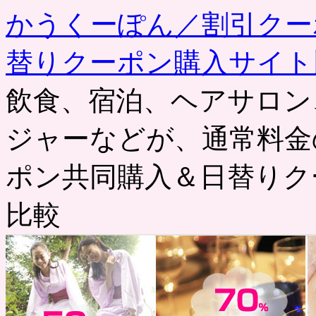
かうくーぽん／割引クー
替りクーポン購入サイト
飲食、宿泊、ヘアサロン
ジャーなどが、通常料金
ポン共同購入＆日替りク
比較