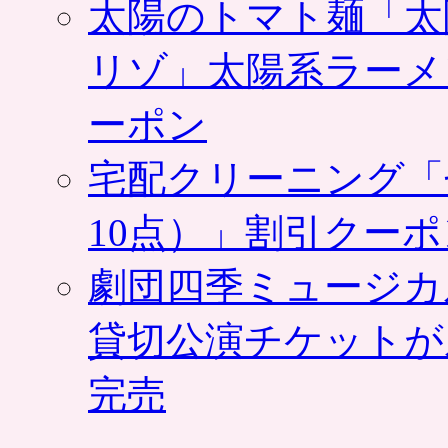
太陽のトマト麺「太
リゾ」太陽系ラーメ
ーポン
宅配クリーニング「
10点）」割引クー
劇団四季ミュージカ
貸切公演チケットが
完売