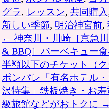
グラ
,
レッスン
,
共同購入
新しい季節
,
明治神宮前
,
←
神奈川・川崎［京急川崎 
& BBQ］バーベキュー
半額以下のチケット（ク
ポンパレ「有名ホテル・
沢特集」鉄板焼き・お寿
級旅館などがおトクに