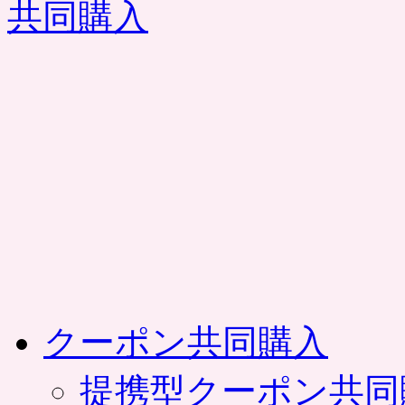
コ
ン
テ
ン
ツ
へ
ス
キ
ッ
プ
クーポン共同購入
提携型クーポン共同