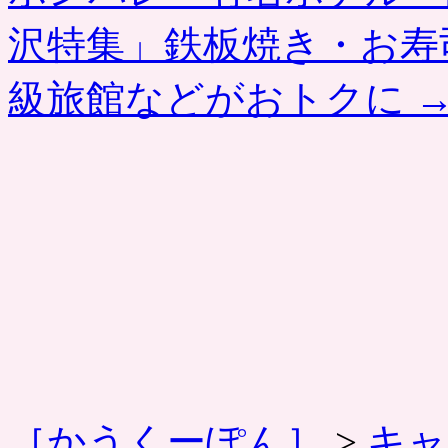
沢特集」鉄板焼き・お寿
級旅館などがおトクに
［かうくーぽん］
>
キャ