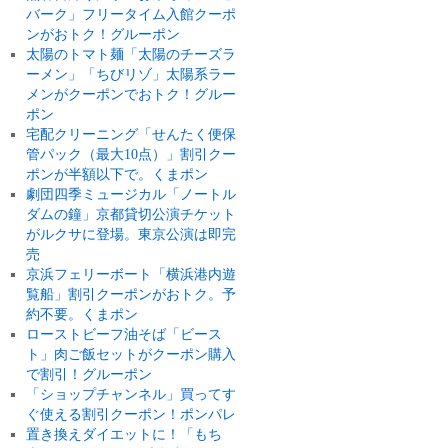
バーク」フリータイム入館クーポ
ンがおトク！グルーポン
太陽のトマト麺「太陽のチーズラ
ーメン」「ちびリゾ」太陽系ラー
メンがクーポンでおトク！グルー
ポン
宅配クリーニング「せんたく便保
管パック（最大10点）」割引クー
ポンが半額以下で。くまポン
劇団四季ミュージカル「ノートル
ダムの鐘」京都貸切公演チケット
がルクサに登場。東京公演は即完
売
京浜フェリーボート「横浜港内遊
覧船」割引クーポンがおトク。予
約不要。くまポン
ローストビーフ油そば「ビース
ト」肉ご飯セットがクーポン購入
で割引！グルーポン
「ショップチャンネル」買ってす
ぐ使える割引クーポン！ポンパレ
置き換えダイエットに！「もち