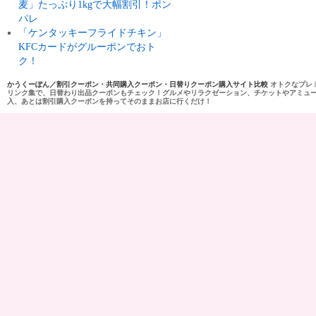
麦」たっぷり1kgで大幅割引！ポン
パレ
「ケンタッキーフライドチキン」
KFCカードがグルーポンでおト
ク！
かうくーぽん／割引クーポン・共同購入クーポン・日替りクーポン購入サイト比較
オトクなプレ
リンク集で、日替わり出品クーポンもチェック！グルメやリラクゼーション、チケットやアミュ
入、あとは割引購入クーポンを持ってそのままお店に行くだけ！