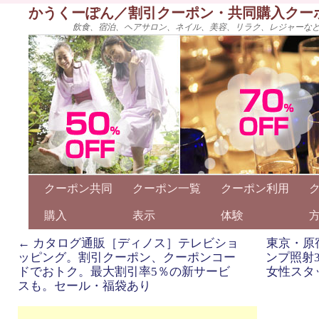
かうくーぽん／割引クーポン・共同購入クー
飲食、宿泊、ヘアサロン、ネイル、美容、リラク、レジャーな
クーポン共同
クーポン一覧
クーポン利用
購入
表示
体験
←
カタログ通販［ディノス］テレビショ
東京・原
ッピング。割引クーポン、クーポンコー
ンプ照射
ドでおトク。最大割引率5％の新サービ
女性スタ
スも。セール・福袋あり