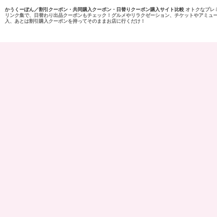
かうくーぽん／割引クーポン・共同購入クーポン・日替りクーポン購入サイト比較
オトクなプレ
リンク集で、日替わり出品クーポンもチェック！グルメやリラクゼーション、チケットやアミュ
入、あとは割引購入クーポンを持ってそのままお店に行くだけ！