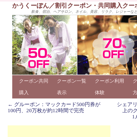
かうくーぽん／割引クーポン・共同購入クー
飲食、宿泊、ヘアサロン、ネイル、美容、リラク、レジャーな
クーポン共同
クーポン一覧
クーポン利用
購入
表示
体験
←
グルーポン：マックカード500円券が
シェア
100円、20万枚が約12時間で完売
上のク
1