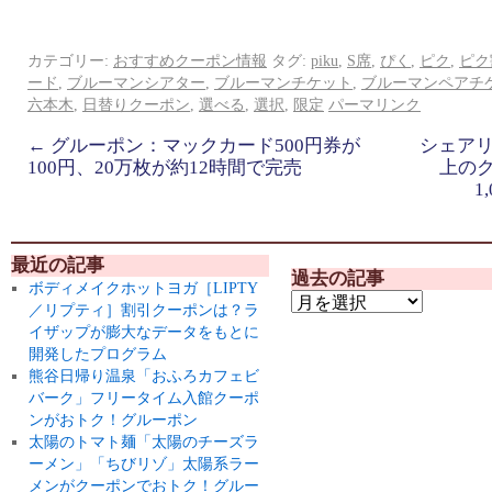
カテゴリー:
おすすめクーポン情報
タグ:
piku
,
S席
,
ぴく
,
ピク
,
ピク
ード
,
ブルーマンシアター
,
ブルーマンチケット
,
ブルーマンペアチ
六本木
,
日替りクーポン
,
選べる
,
選択
,
限定
パーマリンク
←
グルーポン：マックカード500円券が
シェア
100円、20万枚が約12時間で完売
上のク
1
最近の記事
過去の記事
ボディメイクホットヨガ［LIPTY
／リプティ］割引クーポンは？ラ
イザップが膨大なデータをもとに
開発したプログラム
熊谷日帰り温泉「おふろカフェビ
バーク」フリータイム入館クーポ
ンがおトク！グルーポン
太陽のトマト麺「太陽のチーズラ
ーメン」「ちびリゾ」太陽系ラー
メンがクーポンでおトク！グルー