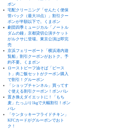
ポン
宅配クリーニング「せんたく便保
管パック（最大10点）」割引クー
ポンが半額以下で。くまポン
劇団四季ミュージカル「ノートル
ダムの鐘」京都貸切公演チケット
がルクサに登場。東京公演は即完
売
京浜フェリーボート「横浜港内遊
覧船」割引クーポンがおトク。予
約不要。くまポン
ローストビーフ油そば「ビース
ト」肉ご飯セットがクーポン購入
で割引！グルーポン
「ショップチャンネル」買ってす
ぐ使える割引クーポン！ポンパレ
置き換えダイエットに！「もち
麦」たっぷり1kgで大幅割引！ポン
パレ
「ケンタッキーフライドチキン」
KFCカードがグルーポンでおト
ク！