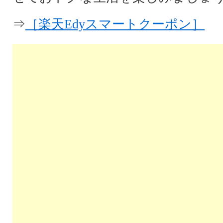
⇒
［楽天Edyスマートクーポン］