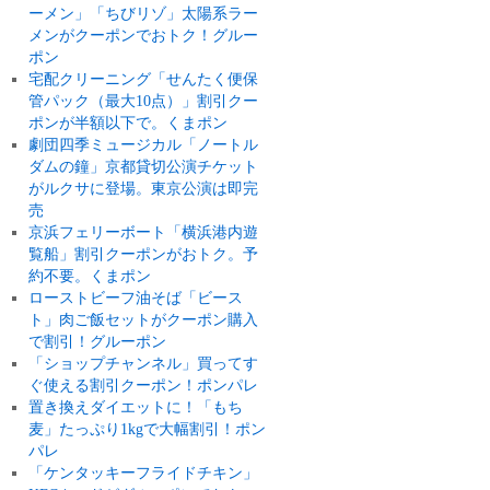
ーメン」「ちびリゾ」太陽系ラー
メンがクーポンでおトク！グルー
ポン
宅配クリーニング「せんたく便保
管パック（最大10点）」割引クー
ポンが半額以下で。くまポン
劇団四季ミュージカル「ノートル
ダムの鐘」京都貸切公演チケット
がルクサに登場。東京公演は即完
売
京浜フェリーボート「横浜港内遊
覧船」割引クーポンがおトク。予
約不要。くまポン
ローストビーフ油そば「ビース
ト」肉ご飯セットがクーポン購入
で割引！グルーポン
「ショップチャンネル」買ってす
ぐ使える割引クーポン！ポンパレ
置き換えダイエットに！「もち
麦」たっぷり1kgで大幅割引！ポン
パレ
「ケンタッキーフライドチキン」