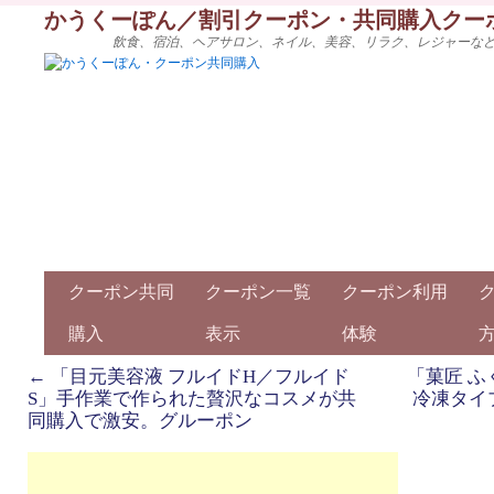
かうくーぽん／割引クーポン・共同購入クー
飲食、宿泊、ヘアサロン、ネイル、美容、リラク、レジャーな
クーポン共同
クーポン一覧
クーポン利用
購入
表示
体験
←
「目元美容液 フルイドH／フルイド
「菓匠 ふ
S」手作業で作られた贅沢なコスメが共
冷凍タイ
同購入で激安。グルーポン