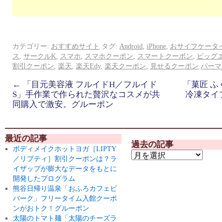
カテゴリー:
おすすめサイト
タグ:
Android
,
iPhone
,
おサイフケータ
ス
,
サークルK
,
スマホ
,
スマホクーポン
,
スマートクーポン
,
ビッグ
割引クーポン
,
楽天
,
楽天Edy
,
楽天クーポン
,
見せるクーポン
パーマ
←
「目元美容液 フルイドH／フルイド
「菓匠 ふ
S」手作業で作られた贅沢なコスメが共
冷凍タイ
同購入で激安。グルーポン
最近の記事
過去の記事
ボディメイクホットヨガ［LIPTY
／リプティ］割引クーポンは？ラ
イザップが膨大なデータをもとに
開発したプログラム
熊谷日帰り温泉「おふろカフェビ
バーク」フリータイム入館クーポ
ンがおトク！グルーポン
太陽のトマト麺「太陽のチーズラ