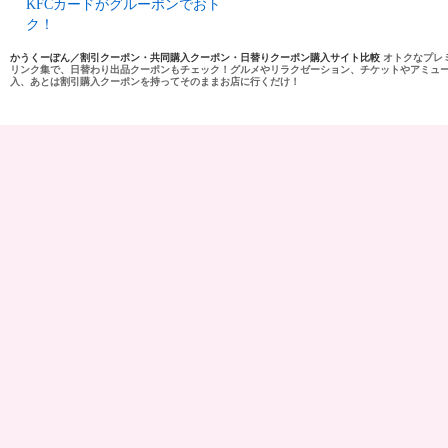
KFCカードがグルーポンでおト
ク！
かうくーぽん／割引クーポン・共同購入クーポン・日替りクーポン購入サイト比較
オトクなプレ
リンク集で、日替わり出品クーポンもチェック！グルメやリラクゼーション、チケットやアミュ
入、あとは割引購入クーポンを持ってそのままお店に行くだけ！