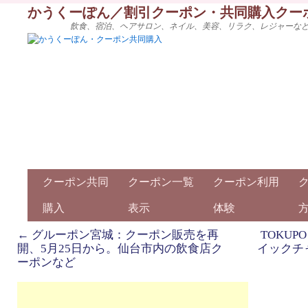
かうくーぽん／割引クーポン・共同購入クー
飲食、宿泊、ヘアサロン、ネイル、美容、リラク、レジャーな
クーポン共同
クーポン一覧
クーポン利用
購入
表示
体験
←
グルーポン宮城：クーポン販売を再
TOKUP
開、5月25日から。仙台市内の飲食店ク
イックチ
ーポンなど