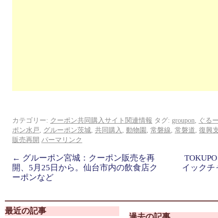
カテゴリー:
クーポン共同購入サイト関連情報
タグ:
groupon
,
ぐる
ポン水戸
,
グルーポン茨城
,
共同購入
,
動物園
,
常磐線
,
常磐道
,
復興
販売再開
パーマリンク
←
グルーポン宮城：クーポン販売を再
TOKUP
開、5月25日から。仙台市内の飲食店ク
イックチ
ーポンなど
最近の記事
過去の記事