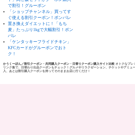
で割引！グルーポン
「ショップチャンネル」買ってす
ぐ使える割引クーポン！ポンパレ
置き換えダイエットに！「もち
麦」たっぷり1kgで大幅割引！ポン
パレ
「ケンタッキーフライドチキン」
KFCカードがグルーポンでおト
ク！
かうくーぽん／割引クーポン・共同購入クーポン・日替りクーポン購入サイト比較
オトクなプレ
リンク集で、日替わり出品クーポンもチェック！グルメやリラクゼーション、チケットやアミュ
入、あとは割引購入クーポンを持ってそのままお店に行くだけ！