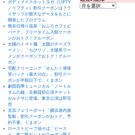
ボディメイクホットヨガ［LIPTY
／リプティ］割引クーポンは？ラ
イザップが膨大なデータをもとに
開発したプログラム
熊谷日帰り温泉「おふろカフェビ
バーク」フリータイム入館クーポ
ンがおトク！グルーポン
太陽のトマト麺「太陽のチーズラ
ーメン」「ちびリゾ」太陽系ラー
メンがクーポンでおトク！グルー
ポン
宅配クリーニング「せんたく便保
管パック（最大10点）」割引クー
ポンが半額以下で。くまポン
劇団四季ミュージカル「ノートル
ダムの鐘」京都貸切公演チケット
がルクサに登場。東京公演は即完
売
京浜フェリーボート「横浜港内遊
覧船」割引クーポンがおトク。予
約不要。くまポン
ローストビーフ油そば「ビース
ト」肉ご飯セットがクーポン購入