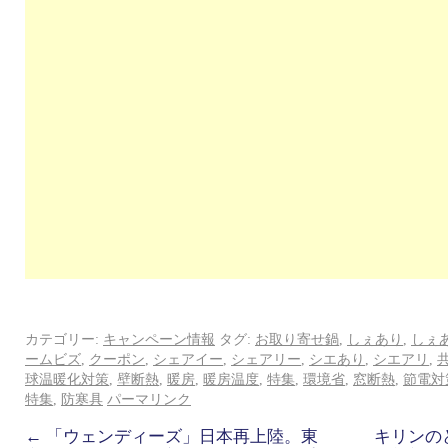
カテゴリー:
キャンペーン情報
タグ:
お取り寄せ鍋
,
しぇあり
,
しぇ
ームビズ
,
クーポン
,
シェアイー
,
シェアリー
,
シエあり
,
シエアリ
,
球温暖化対策
,
壁断熱
,
暖房
,
暖房温度
,
特集
,
環境省
,
窓断熱
,
節電対
特集
,
防寒具
パーマリンク
←
「ウェンディーズ」日本再上陸。東
キリンの