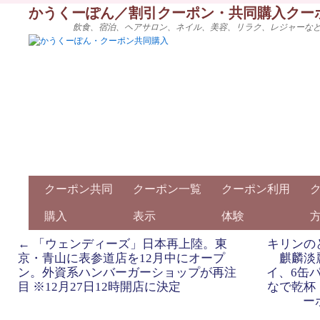
かうくーぽん／割引クーポン・共同購入クー
飲食、宿泊、ヘアサロン、ネイル、美容、リラク、レジャーな
クーポン共同
クーポン一覧
クーポン利用
購入
表示
体験
←
「ウェンディーズ」日本再上陸。東
キリンの
京・青山に表参道店を12月中にオープ
麒麟淡
ン。外資系ハンバーガーショップが再注
イ、6缶
目 ※12月27日12時開店に決定
なで乾杯
ー