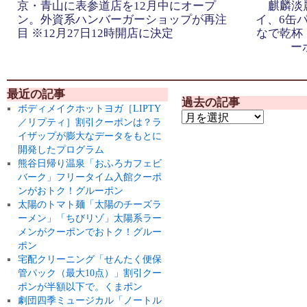
京・青山に表参道店を12月中にオープ
麒麟淡
ン。外資系ハンバーガーショップが再注
イ、6缶
目 ※12月27日12時開店に決定
なで乾杯
ー
最近の記事
過去の記事
ボディメイクホットヨガ［LIPTY
／リプティ］割引クーポンは？ラ
イザップが膨大なデータをもとに
開発したプログラム
熊谷日帰り温泉「おふろカフェビ
バーク」フリータイム入館クーポ
ンがおトク！グルーポン
太陽のトマト麺「太陽のチーズラ
ーメン」「ちびリゾ」太陽系ラー
メンがクーポンでおトク！グルー
ポン
宅配クリーニング「せんたく便保
管パック（最大10点）」割引クー
ポンが半額以下で。くまポン
劇団四季ミュージカル「ノートル