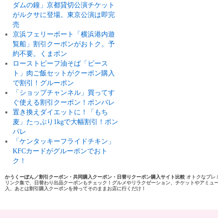
ダムの鐘」京都貸切公演チケット
がルクサに登場。東京公演は即完
売
京浜フェリーボート「横浜港内遊
覧船」割引クーポンがおトク。予
約不要。くまポン
ローストビーフ油そば「ビース
ト」肉ご飯セットがクーポン購入
で割引！グルーポン
「ショップチャンネル」買ってす
ぐ使える割引クーポン！ポンパレ
置き換えダイエットに！「もち
麦」たっぷり1kgで大幅割引！ポン
パレ
「ケンタッキーフライドチキン」
KFCカードがグルーポンでおト
ク！
かうくーぽん／割引クーポン・共同購入クーポン・日替りクーポン購入サイト比較
オトクなプレ
リンク集で、日替わり出品クーポンもチェック！グルメやリラクゼーション、チケットやアミュ
入、あとは割引購入クーポンを持ってそのままお店に行くだけ！