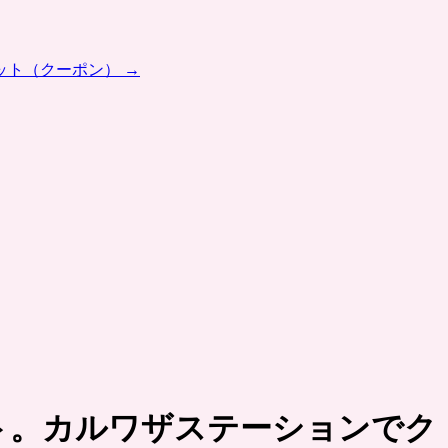
ット（クーポン）
→
ト。カルワザステーションでク