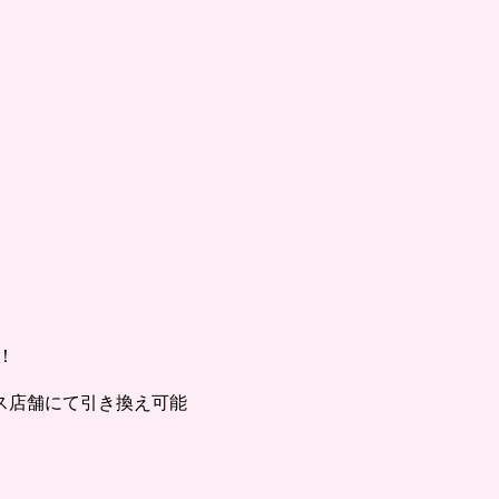
）
！
］
ス店舗にて引き換え可能