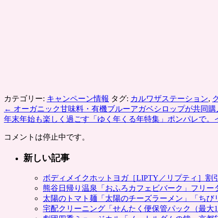
カテゴリー:
キャンペーン情報
タグ:
カルワザステーション
,
←
オーガニック甘味料・有機ブルーアガベシロップが共同購
年末年始も楽しく過ごす「ゆく年くる年特集」ポンパレで。
コメントは停止中です。
新しい記事
ボディメイクホットヨガ［LIPTY／リプティ］
熊谷日帰り温泉「おふろカフェビバーク」フリー
太陽のトマト麺「太陽のチーズラーメン」「ちび
宅配クリーニング「せんたく便保管パック（最大1