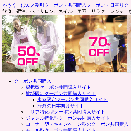
かうくーぽん／割引クーポン・共同購入クーポン・日替りク
飲食、宿泊、ヘアサロン、ネイル、美容、リラク、レジャー
コ
クーポン共同購入
ン
提携型クーポン共同購入サイト
テ
地域限定クーポン共同購入サイト
ン
東京限定クーポン共同購入サイト
ツ
海外の日本向けサイト
へ
エリア特化型クーポン共同購入サイト
ス
ジャンル特化型クーポン共同購入サイト
キ
コーナー型・キャンペーン型のクーポン共同購入
ッ
モール型クーポン共同購入サイト