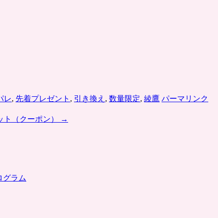
パレ
,
先着プレゼント
,
引き換え
,
数量限定
,
綾鷹
パーマリンク
ット（クーポン）
→
ログラム