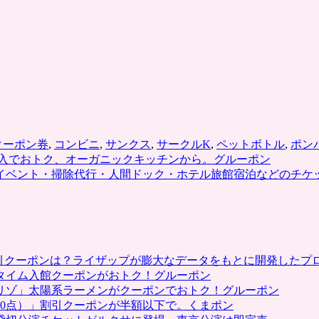
クーポン券
,
コンビニ
,
サンクス
,
サークルK
,
ペットボトル
,
ポン
入でおトク、オーガニックキッチンから。グルーポン
イベント・掃除代行・人間ドック・ホテル旅館宿泊などのチケ
割引クーポンは？ライザップが膨大なデータをもとに開発したプ
タイム入館クーポンがおトク！グルーポン
リゾ」太陽系ラーメンがクーポンでおトク！グルーポン
0点）」割引クーポンが半額以下で。くまポン