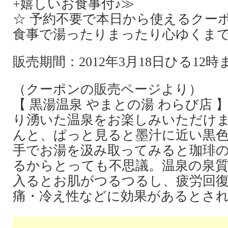
+嬉しいお食事付♪≫
☆ 予約不要で本日から使えるクーポ
食事で湯ったりまったり心ゆくまで
販売期間：2012年3月18日ひる12
（クーポンの販売ページより）
【 黒湯温泉 やまとの湯 わらび店
り湧いた温泉をお楽しみいただけ
んと、ぱっと見ると墨汁に近い黒
手でお湯を汲み取ってみると珈琲
るからとっても不思議。温泉の泉
入るとお肌がつるつるし、疲労回復
痛・冷え性などに効果があるとさ