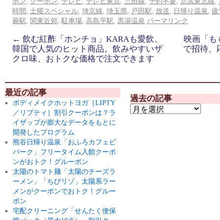
ポン
,
クーポン
,
テレビ
,
テレビ東京
,
三田線
,
予約不要
,
京浜東北線
,
時間
,
土曜スペシャル
,
埼京線
,
埼玉県
,
戸田駅
,
放送
,
日帰り温泉
,
疲
蕨駅
,
関東近郊
,
駐車場
,
高島平駅
,
黒湯温泉
パーマリンク
←
飲む紅酢「ホンチョ」KARAも愛飲、
映画「も
韓国で人気のヒット商品。飲みやすいザ
で招待、
クロ味、おトクな価格で注文できます
最近の記事
過去の記事
ボディメイクホットヨガ［LIPTY
／リプティ］割引クーポンは？ラ
イザップが膨大なデータをもとに
開発したプログラム
熊谷日帰り温泉「おふろカフェビ
バーク」フリータイム入館クーポ
ンがおトク！グルーポン
太陽のトマト麺「太陽のチーズラ
ーメン」「ちびリゾ」太陽系ラー
メンがクーポンでおトク！グルー
ポン
宅配クリーニング「せんたく便保