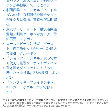
管パック（最大10点）」割引クー
ポンが半額以下で。くまポン
劇団四季ミュージカル「ノートル
ダムの鐘」京都貸切公演チケット
がルクサに登場。東京公演は即完
売
京浜フェリーボート「横浜港内遊
覧船」割引クーポンがおトク。予
約不要。くまポン
ローストビーフ油そば「ビース
ト」肉ご飯セットがクーポン購入
で割引！グルーポン
「ショップチャンネル」買ってす
ぐ使える割引クーポン！ポンパレ
置き換えダイエットに！「もち
麦」たっぷり1kgで大幅割引！ポン
パレ
「ケンタッキーフライドチキン」
KFCカードがグルーポンでおト
ク！
かうくーぽん／割引クーポン・共同購入クーポン・日替りクーポン購入サイト比較
オトクなプレ
リンク集で、日替わり出品クーポンもチェック！グルメやリラクゼーション、チケットやアミュ
入、あとは割引購入クーポンを持ってそのままお店に行くだけ！