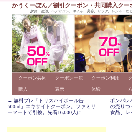
かうくーぽん／割引クーポン・共同購入クー
飲食、宿泊、ヘアサロン、ネイル、美容、リラク、レジャーな
クーポン共同
クーポン一覧
クーポン利用
購入
表示
体験
←
無料プレ「トリスハイボール缶
ポンパレ
500ml」エキサイトクーポン。ファミリ
の売りつ
ーマートで引換。先着16,000人に
食品、レ