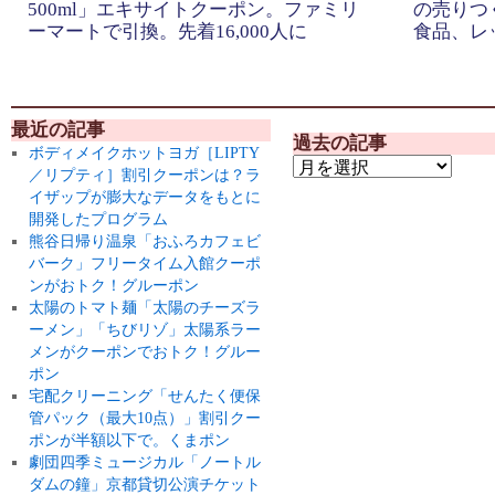
500ml」エキサイトクーポン。ファミリ
の売りつ
ーマートで引換。先着16,000人に
食品、レ
最近の記事
過去の記事
ボディメイクホットヨガ［LIPTY
／リプティ］割引クーポンは？ラ
イザップが膨大なデータをもとに
開発したプログラム
熊谷日帰り温泉「おふろカフェビ
バーク」フリータイム入館クーポ
ンがおトク！グルーポン
太陽のトマト麺「太陽のチーズラ
ーメン」「ちびリゾ」太陽系ラー
メンがクーポンでおトク！グルー
ポン
宅配クリーニング「せんたく便保
管パック（最大10点）」割引クー
ポンが半額以下で。くまポン
劇団四季ミュージカル「ノートル
ダムの鐘」京都貸切公演チケット