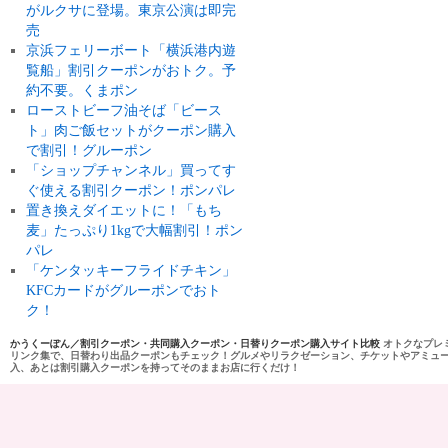
がルクサに登場。東京公演は即完
売
京浜フェリーボート「横浜港内遊
覧船」割引クーポンがおトク。予
約不要。くまポン
ローストビーフ油そば「ビース
ト」肉ご飯セットがクーポン購入
で割引！グルーポン
「ショップチャンネル」買ってす
ぐ使える割引クーポン！ポンパレ
置き換えダイエットに！「もち
麦」たっぷり1kgで大幅割引！ポン
パレ
「ケンタッキーフライドチキン」
KFCカードがグルーポンでおト
ク！
かうくーぽん／割引クーポン・共同購入クーポン・日替りクーポン購入サイト比較
オトクなプレ
リンク集で、日替わり出品クーポンもチェック！グルメやリラクゼーション、チケットやアミュ
入、あとは割引購入クーポンを持ってそのままお店に行くだけ！