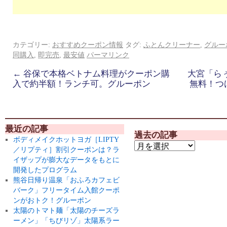
カテゴリー:
おすすめクーポン情報
タグ:
ふとんクリーナー
,
グルー
同購入
,
即完売
,
最安値
パーマリンク
←
谷保で本格ベトナム料理がクーポン購
大宮「ら
入で約半額！ランチ可。グルーポン
無料！つ
最近の記事
過去の記事
ボディメイクホットヨガ［LIPTY
／リプティ］割引クーポンは？ラ
イザップが膨大なデータをもとに
開発したプログラム
熊谷日帰り温泉「おふろカフェビ
バーク」フリータイム入館クーポ
ンがおトク！グルーポン
太陽のトマト麺「太陽のチーズラ
ーメン」「ちびリゾ」太陽系ラー