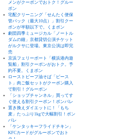
メンがクーポンでおトク！グルー
ポン
宅配クリーニング「せんたく便保
管パック（最大10点）」割引クー
ポンが半額以下で。くまポン
劇団四季ミュージカル「ノートル
ダムの鐘」京都貸切公演チケット
がルクサに登場。東京公演は即完
売
京浜フェリーボート「横浜港内遊
覧船」割引クーポンがおトク。予
約不要。くまポン
ローストビーフ油そば「ビース
ト」肉ご飯セットがクーポン購入
で割引！グルーポン
「ショップチャンネル」買ってす
ぐ使える割引クーポン！ポンパレ
置き換えダイエットに！「もち
麦」たっぷり1kgで大幅割引！ポン
パレ
「ケンタッキーフライドチキン」
KFCカードがグルーポンでおト
ク！