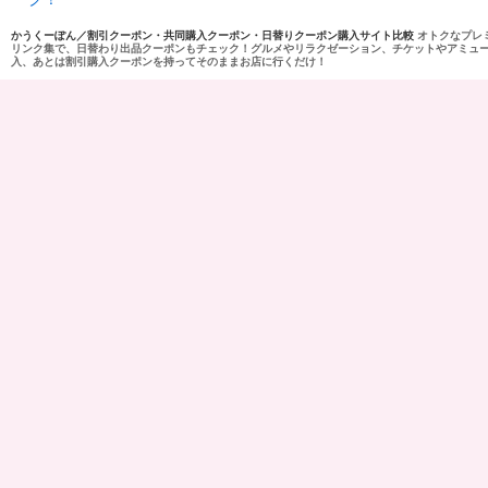
かうくーぽん／割引クーポン・共同購入クーポン・日替りクーポン購入サイト比較
オトクなプレ
リンク集で、日替わり出品クーポンもチェック！グルメやリラクゼーション、チケットやアミュ
入、あとは割引購入クーポンを持ってそのままお店に行くだけ！