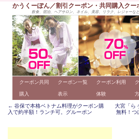
かうくーぽん／割引クーポン・共同購入クー
飲食、宿泊、ヘアサロン、ネイル、美容、リラク、レジャーな
クーポン共同
クーポン一覧
クーポン利用
購入
表示
体験
←
谷保で本格ベトナム料理がクーポン購
大宮「ら
入で約半額！ランチ可。グルーポン
無料！つ