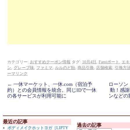
カテゴリー:
おすすめクーポン情報
タグ:
10月4日
,
Famiポート
,
エキ
ン
,
グレープ味
,
ファミマ
,
ルルのど飴
,
商品引換
,
店舗検索
,
引換方
ーマリンク
←
一休マーケット、一休.com（宿泊予
ローソン
約）との会員情報を統合。同じIDで一休
動！感謝
の各サービスが利用可能に
ンなどの
最近の記事
過去の記事
ボディメイクホットヨガ［LIPTY