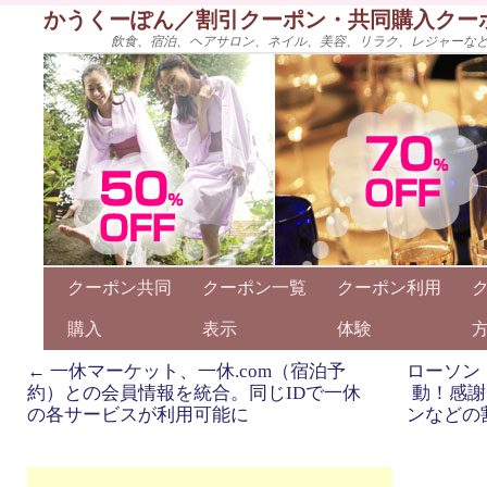
かうくーぽん／割引クーポン・共同購入クー
飲食、宿泊、ヘアサロン、ネイル、美容、リラク、レジャーな
クーポン共同
クーポン一覧
クーポン利用
購入
表示
体験
←
一休マーケット、一休.com（宿泊予
ローソン
約）との会員情報を統合。同じIDで一休
動！感謝
の各サービスが利用可能に
ンなどの