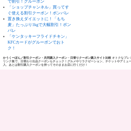
で割引！グルーポン
「ショップチャンネル」買ってす
ぐ使える割引クーポン！ポンパレ
置き換えダイエットに！「もち
麦」たっぷり1kgで大幅割引！ポン
パレ
「ケンタッキーフライドチキン」
KFCカードがグルーポンでおト
ク！
かうくーぽん／割引クーポン・共同購入クーポン・日替りクーポン購入サイト比較
オトクなプレ
リンク集で、日替わり出品クーポンもチェック！グルメやリラクゼーション、チケットやアミュ
入、あとは割引購入クーポンを持ってそのままお店に行くだけ！