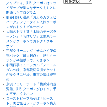
／リプティ］割引クーポンは？ラ
イザップが膨大なデータをもとに
開発したプログラム
熊谷日帰り温泉「おふろカフェビ
バーク」フリータイム入館クーポ
ンがおトク！グルーポン
太陽のトマト麺「太陽のチーズラ
ーメン」「ちびリゾ」太陽系ラー
メンがクーポンでおトク！グルー
ポン
宅配クリーニング「せんたく便保
管パック（最大10点）」割引クー
ポンが半額以下で。くまポン
劇団四季ミュージカル「ノートル
ダムの鐘」京都貸切公演チケット
がルクサに登場。東京公演は即完
売
京浜フェリーボート「横浜港内遊
覧船」割引クーポンがおトク。予
約不要。くまポン
ローストビーフ油そば「ビース
ト」肉ご飯セットがクーポン購入