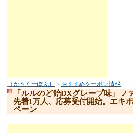
［かうくーぽん］
>
おすすめクーポン情報
「ルルのど飴DXグレープ味」フ
先着1万人、応募受付開始。エキ
ペーン