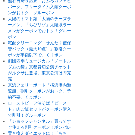
熊谷日帰り温泉「おふろカフェビ
バーク」フリータイム入館クーポ
ンがおトク！グルーポン
太陽のトマト麺「太陽のチーズラ
ーメン」「ちびリゾ」太陽系ラー
メンがクーポンでおトク！グルー
ポン
宅配クリーニング「せんたく便保
管パック（最大10点）」割引クー
ポンが半額以下で。くまポン
劇団四季ミュージカル「ノートル
ダムの鐘」京都貸切公演チケット
がルクサに登場。東京公演は即完
売
京浜フェリーボート「横浜港内遊
覧船」割引クーポンがおトク。予
約不要。くまポン
ローストビーフ油そば「ビース
ト」肉ご飯セットがクーポン購入
で割引！グルーポン
「ショップチャンネル」買ってす
ぐ使える割引クーポン！ポンパレ
置き換えダイエットに！「もち