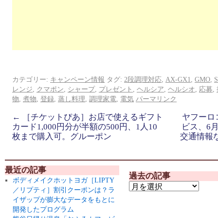
カテゴリー:
キャンペーン情報
タグ:
2段調理対応
,
AX-GX1
,
GMO
,
レンジ
,
クマポン
,
シャープ
,
プレゼント
,
ヘルシア
,
ヘルシオ
,
応募
,
物
,
煮物
,
登録
,
蒸し料理
,
調理家電
,
電気
パーマリンク
←
［チケットぴあ］お店で使えるギフト
ヤフーロコ
カード1,000円分が半額の500円、1人10
ビス、6
枚まで購入可。グルーポン
交通情報
最近の記事
過去の記事
ボディメイクホットヨガ［LIPTY
／リプティ］割引クーポンは？ラ
イザップが膨大なデータをもとに
開発したプログラム