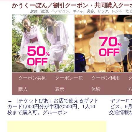
かうくーぽん／割引クーポン・共同購入クー
飲食、宿泊、ヘアサロン、ネイル、美容、リラク、レジャーな
クーポン共同
クーポン一覧
クーポン利用
購入
表示
体験
←
［チケットぴあ］お店で使えるギフト
ヤフーロコ
カード1,000円分が半額の500円、1人10
ビス、6
枚まで購入可。グルーポン
交通情報