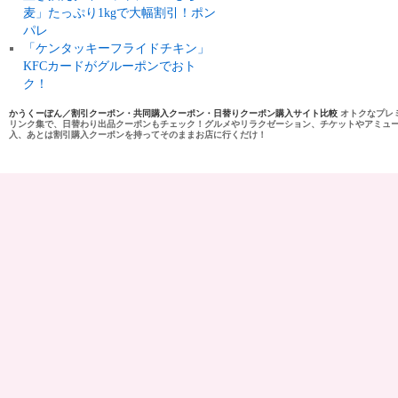
麦」たっぷり1kgで大幅割引！ポン
パレ
「ケンタッキーフライドチキン」
KFCカードがグルーポンでおト
ク！
かうくーぽん／割引クーポン・共同購入クーポン・日替りクーポン購入サイト比較
オトクなプレ
リンク集で、日替わり出品クーポンもチェック！グルメやリラクゼーション、チケットやアミュ
入、あとは割引購入クーポンを持ってそのままお店に行くだけ！