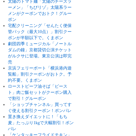
太陽のトマト麺「太陽のチーズラ
ーメン」「ちびリゾ」太陽系ラー
メンがクーポンでおトク！グルー
ポン
宅配クリーニング「せんたく便保
管パック（最大10点）」割引クー
ポンが半額以下で。くまポン
劇団四季ミュージカル「ノートル
ダムの鐘」京都貸切公演チケット
がルクサに登場。東京公演は即完
売
京浜フェリーボート「横浜港内遊
覧船」割引クーポンがおトク。予
約不要。くまポン
ローストビーフ油そば「ビース
ト」肉ご飯セットがクーポン購入
で割引！グルーポン
「ショップチャンネル」買ってす
ぐ使える割引クーポン！ポンパレ
置き換えダイエットに！「もち
麦」たっぷり1kgで大幅割引！ポン
パレ
「ケンタッキーフライドチキン」