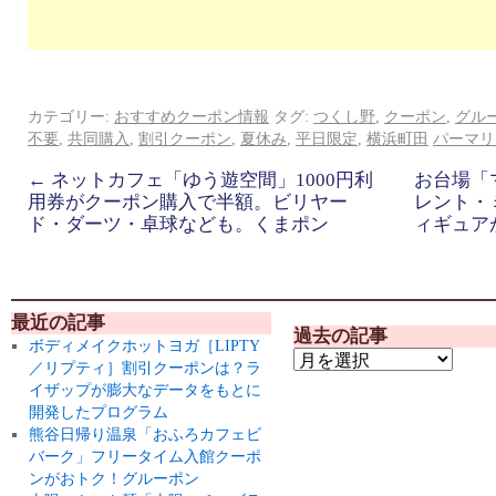
カテゴリー:
おすすめクーポン情報
タグ:
つくし野
,
クーポン
,
グル
不要
,
共同購入
,
割引クーポン
,
夏休み
,
平日限定
,
横浜町田
パーマリ
←
ネットカフェ「ゆう遊空間」1000円利
お台場「
用券がクーポン購入で半額。ビリヤー
レント・
ド・ダーツ・卓球なども。くまポン
ィギュア
最近の記事
過去の記事
ボディメイクホットヨガ［LIPTY
／リプティ］割引クーポンは？ラ
イザップが膨大なデータをもとに
開発したプログラム
熊谷日帰り温泉「おふろカフェビ
バーク」フリータイム入館クーポ
ンがおトク！グルーポン