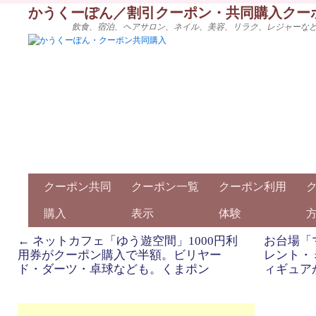
かうくーぽん／割引クーポン・共同購入クー
飲食、宿泊、ヘアサロン、ネイル、美容、リラク、レジャーな
クーポン共同
クーポン一覧
クーポン利用
購入
表示
体験
←
ネットカフェ「ゆう遊空間」1000円利
お台場「
用券がクーポン購入で半額。ビリヤー
レント・
ド・ダーツ・卓球なども。くまポン
ィギュア