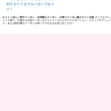
KFCカードがグルーポンでおト
ク！
かうくーぽん／割引クーポン・共同購入クーポン・日替りクーポン購入サイト比較
オトクなプレ
リンク集で、日替わり出品クーポンもチェック！グルメやリラクゼーション、チケットやアミュ
入、あとは割引購入クーポンを持ってそのままお店に行くだけ！