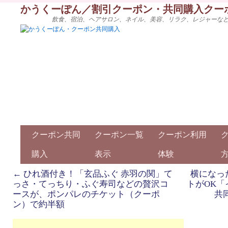
かうくーぽん／割引クーポン・共同購入クー
飲食、宿泊、ヘアサロン、ネイル、美容、リラク、レジャーな
クーポン共同
クーポン一覧
クーポン利用
購入
表示
体験
←
ひれ酒付き！「玄品ふぐ 赤羽の関」て
横になっ
っさ・てっちり・ふぐ寿司などの贅沢コ
トがOK
ースが、ポンパレのチケット（クーポ
共
ン）で約半額