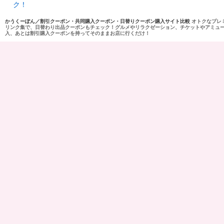
ク！
かうくーぽん／割引クーポン・共同購入クーポン・日替りクーポン購入サイト比較
オトクなプレ
リンク集で、日替わり出品クーポンもチェック！グルメやリラクゼーション、チケットやアミュ
入、あとは割引購入クーポンを持ってそのままお店に行くだけ！