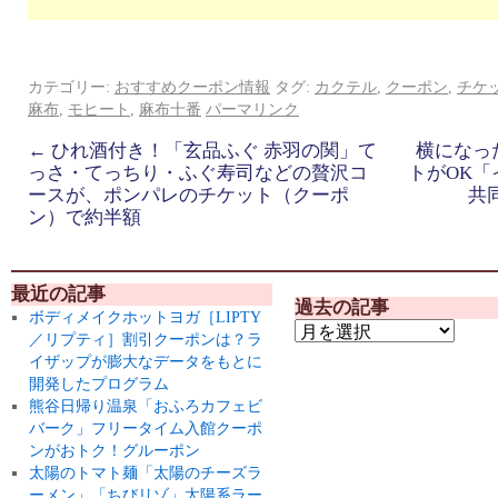
カテゴリー:
おすすめクーポン情報
タグ:
カクテル
,
クーポン
,
チケ
麻布
,
モヒート
,
麻布十番
パーマリンク
←
ひれ酒付き！「玄品ふぐ 赤羽の関」て
横になっ
っさ・てっちり・ふぐ寿司などの贅沢コ
トがOK
ースが、ポンパレのチケット（クーポ
共
ン）で約半額
最近の記事
過去の記事
ボディメイクホットヨガ［LIPTY
／リプティ］割引クーポンは？ラ
イザップが膨大なデータをもとに
開発したプログラム
熊谷日帰り温泉「おふろカフェビ
バーク」フリータイム入館クーポ
ンがおトク！グルーポン
太陽のトマト麺「太陽のチーズラ
ーメン」「ちびリゾ」太陽系ラー