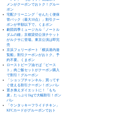
メンがクーポンでおトク！グルー
ポン
宅配クリーニング「せんたく便保
管パック（最大10点）」割引クー
ポンが半額以下で。くまポン
劇団四季ミュージカル「ノートル
ダムの鐘」京都貸切公演チケット
がルクサに登場。東京公演は即完
売
京浜フェリーボート「横浜港内遊
覧船」割引クーポンがおトク。予
約不要。くまポン
ローストビーフ油そば「ビース
ト」肉ご飯セットがクーポン購入
で割引！グルーポン
「ショップチャンネル」買ってす
ぐ使える割引クーポン！ポンパレ
置き換えダイエットに！「もち
麦」たっぷり1kgで大幅割引！ポン
パレ
「ケンタッキーフライドチキン」
KFCカードがグルーポンでおト