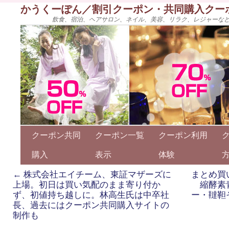
かうくーぽん／割引クーポン・共同購入クー
飲食、宿泊、ヘアサロン、ネイル、美容、リラク、レジャーな
クーポン共同
クーポン一覧
クーポン利用
購入
表示
体験
←
株式会社エイチーム、東証マザーズに
まとめ買
上場。初日は買い気配のまま寄り付か
縮酵素
ず、初値持ち越しに。林高生氏は中卒社
ー・韃靼
長、過去にはクーポン共同購入サイトの
制作も