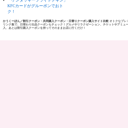
「ケンタッキーフライドチキン」
KFCカードがグルーポンでおト
ク！
かうくーぽん／割引クーポン・共同購入クーポン・日替りクーポン購入サイト比較
オトクなプレ
リンク集で、日替わり出品クーポンもチェック！グルメやリラクゼーション、チケットやアミュ
入、あとは割引購入クーポンを持ってそのままお店に行くだけ！