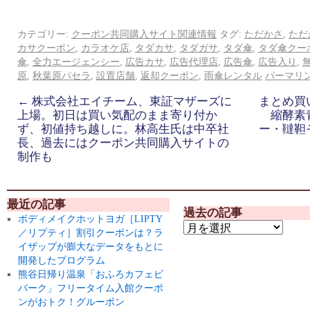
カテゴリー:
クーポン共同購入サイト関連情報
タグ:
ただかさ
,
ただ
カサクーポン
,
カラオケ店
,
タダカサ
,
タダガサ
,
タダ傘
,
タダ傘クー
傘
,
全力エージェンシー
,
広告カサ
,
広告代理店
,
広告傘
,
広告入り
,
原
,
秋葉原パセラ
,
設置店舗
,
返却クーポン
,
雨傘レンタル
パーマリ
←
株式会社エイチーム、東証マザーズに
まとめ買
上場。初日は買い気配のまま寄り付か
縮酵素
ず、初値持ち越しに。林高生氏は中卒社
ー・韃靼
長、過去にはクーポン共同購入サイトの
制作も
最近の記事
過去の記事
ボディメイクホットヨガ［LIPTY
／リプティ］割引クーポンは？ラ
イザップが膨大なデータをもとに
開発したプログラム
熊谷日帰り温泉「おふろカフェビ
バーク」フリータイム入館クーポ
ンがおトク！グルーポン