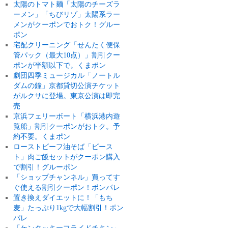
太陽のトマト麺「太陽のチーズラ
ーメン」「ちびリゾ」太陽系ラー
メンがクーポンでおトク！グルー
ポン
宅配クリーニング「せんたく便保
管パック（最大10点）」割引クー
ポンが半額以下で。くまポン
劇団四季ミュージカル「ノートル
ダムの鐘」京都貸切公演チケット
がルクサに登場。東京公演は即完
売
京浜フェリーボート「横浜港内遊
覧船」割引クーポンがおトク。予
約不要。くまポン
ローストビーフ油そば「ビース
ト」肉ご飯セットがクーポン購入
で割引！グルーポン
「ショップチャンネル」買ってす
ぐ使える割引クーポン！ポンパレ
置き換えダイエットに！「もち
麦」たっぷり1kgで大幅割引！ポン
パレ