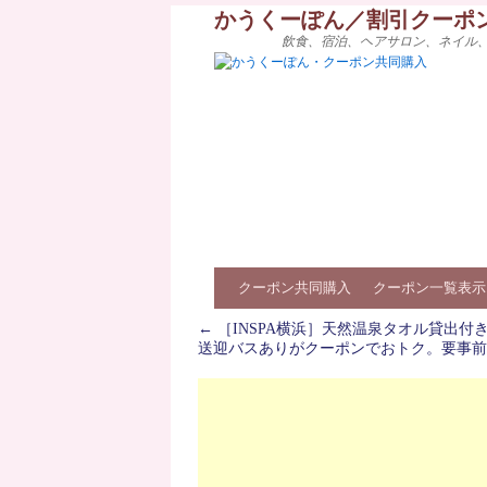
かうくーぽん／割引クーポ
飲食、宿泊、ヘアサロン、ネイル
クーポン共同購入
クーポン一覧表示
←
［INSPA横浜］天然温泉タオル貸出付
送迎バスありがクーポンでおトク。要事前