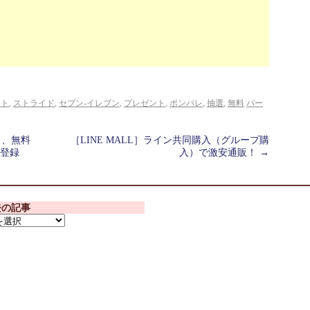
ート
,
ストライド
,
セブン-イレブン
,
プレゼント
,
ポンパレ
,
抽選
,
無料
パー
き、無料
［LINE MALL］ライン共同購入（グループ購
登録
入）で激安通販！
→
去の記事