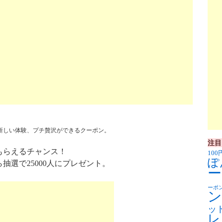
新しい体験、プチ贅沢ができるクーポン。
注目
もらえるチャンス！
100
ぽ
抽選で25000人にプレゼント。
ー
ーポ
ン
ッ
レ