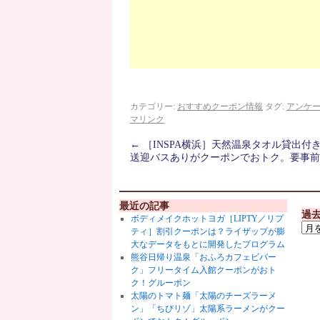
カテゴリー:
おすすめクーポン情報
タグ:
アンケ
マリンク
←
［INSPA横浜］天然温泉タオル貸出付
送迎バスありがクーポンでおトク。要事前
最近の記事
過
ボディメイクホットヨガ［LIPTY／リプ
ティ］割引クーポンは？ライザップが膨
大なデータをもとに開発したプログラム
熊谷日帰り温泉「おふろカフェビバー
ク」フリータイム入館クーポンがおト
ク！グルーポン
太陽のトマト麺「太陽のチーズラーメ
ン」「ちびリゾ」太陽系ラーメンがクー