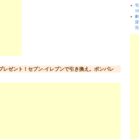
宅
1
劇
貸
完
プレゼント！セブン-イレブンで引き換え。ポンパレ