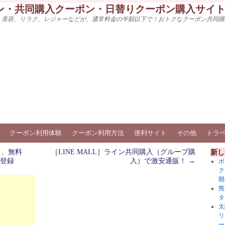
ン・共同購入クーポン・日替りクーポン購入サイ
、美容、リラク、レジャーなどが、通常料金の半額以下で！おトクなクーポン共同購
クーポン利用体験
クーポン利用方法
便利サイト
その他
トラ
き、無料
［LINE MALL］ライン共同購入（グループ購
新し
登録
入）で激安通販！
→
ボ
ク
開
熊
タ
太
リ
ー