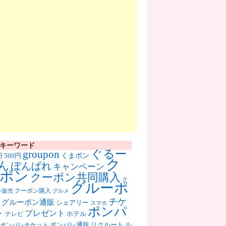
キーワード
ぐるー
groupon
くまポン
円
500円
ク
ん
ぽんぱれ
キャンペーン
ポン
クーポン共同購入
ク
グルーポ
クーポン購入
ン販売
グルメ
チケ
グルーポン通販
シェアリー
スマホ
ポンパ
ト
プレゼント
ホテル
テレビ
ポンパレ通販
リクルート
ル
ポンパレチケット