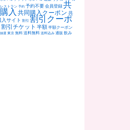
共
予約不要
会員登録
レストラン
予約
購入
共同購入クーポン
共
割引クーポ
購入サイト
割引
ン
割引チケット
半額
半額クーポン
送料無料
飲み
通販
東京
無料
抽選
送料込み