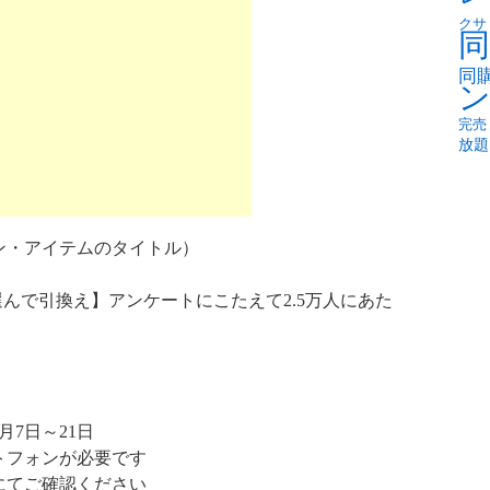
クサ
同
同
完売
放題
ン・アイテムのタイトル）
選んで引換え】アンケートにこたえて2.5万人にあた
！
月7日～21日
トフォンが必要です
にてご確認ください