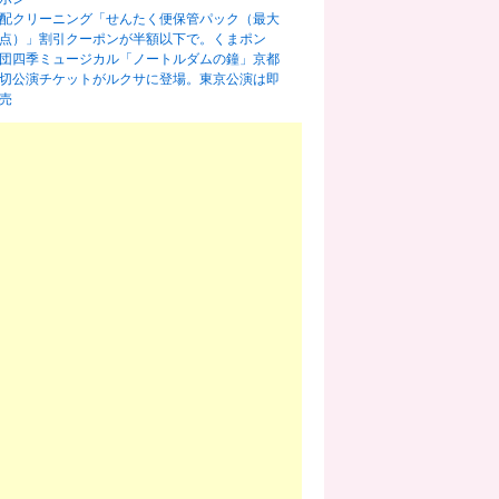
配クリーニング「せんたく便保管パック（最大
0点）」割引クーポンが半額以下で。くまポン
団四季ミュージカル「ノートルダムの鐘」京都
切公演チケットがルクサに登場。東京公演は即
売