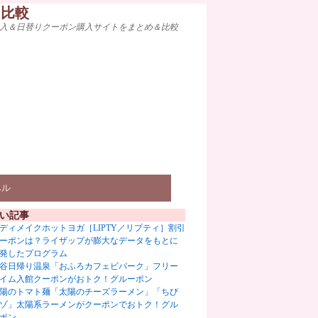
ト比較
入＆日替りクーポン購入サイトをまとめ＆比較
ベル
い記事
ディメイクホットヨガ［LIPTY／リプティ］割引
ーポンは？ライザップが膨大なデータをもとに
発したプログラム
谷日帰り温泉「おふろカフェビバーク」フリー
イム入館クーポンがおトク！グルーポン
陽のトマト麺「太陽のチーズラーメン」「ちび
ゾ」太陽系ラーメンがクーポンでおトク！グル
ポン