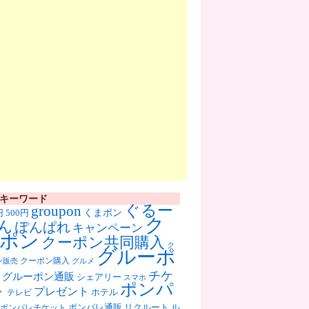
キーワード
ぐるー
groupon
くまポン
円
500円
ク
ん
ぽんぱれ
キャンペーン
ポン
クーポン共同購入
ク
グルーポ
クーポン購入
ン販売
グルメ
チケ
グルーポン通販
シェアリー
スマホ
ポンパ
ト
プレゼント
ホテル
テレビ
ポンパレ通販
リクルート
ル
ポンパレチケット