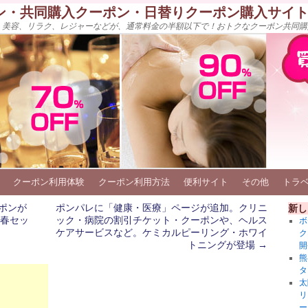
ン・共同購入クーポン・日替りクーポン購入サイ
、美容、リラク、レジャーなどが、通常料金の半額以下で！おトクなクーポン共同購
クーポン利用体験
クーポン利用方法
便利サイト
その他
トラ
ポンが
ポンパレに「健康・医療」ページが追加。クリニ
新し
春セッ
ック・病院の割引チケット・クーポンや、ヘルス
ボ
ケアサービスなど。ケミカルピーリング・ホワイ
ク
トニングが登場
→
開
熊
タ
太
リ
ー