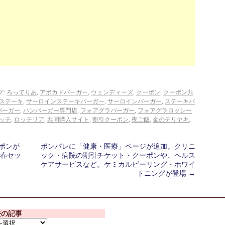
グ:
ろってりあ
,
アボカドバーガー
,
ウェンディーズ
,
クーポン
,
クーポン共
ステーキ
,
サーロインステーキバーガー
,
サーロインバーガー
,
ステーキバ
バーガー
,
ハンバーガー専門店
,
フォアグラバーガー
,
フォアグラロッシー
ッテ
,
ロッテリア
,
共同購入サイト
,
割引クーポン
,
夜ご飯
,
金のテリヤキ
,
ポンが
ポンパレに「健康・医療」ページが追加。クリニ
春セッ
ック・病院の割引チケット・クーポンや、ヘルス
ケアサービスなど。ケミカルピーリング・ホワイ
トニングが登場
→
去の記事