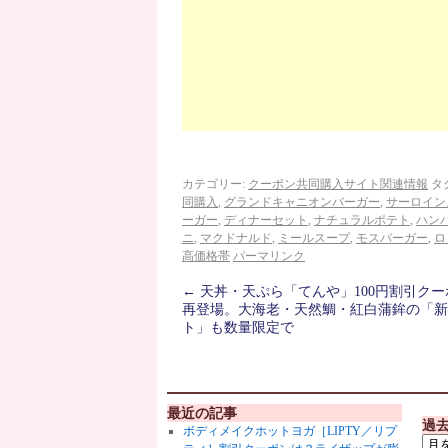
カテゴリー:
クーポン共同購入サイト関連情報
タ
同購入
,
グランドキャニオンバーガー
,
サーロイン
ーガー
,
ディナーセット
,
ナチュラルポテト
,
ハン
ニ
,
マクドナルド
,
ミールスープ
,
モスバーガー
,
ロ
高価格帯
パーマリンク
←
天丼・天ぷら「てんや」100円割引クー
再登場。大海老・天然鯛・紅白蒲鉾の「新
ト」も数量限定で
最近の記事
過
ボディメイクホットヨガ［LIPTY／リプ