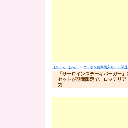
［かうくーぽん］
>
クーポン共同購入サイト関連
「サーロインステーキバーガー」
セットが期間限定で、ロッテリア
気