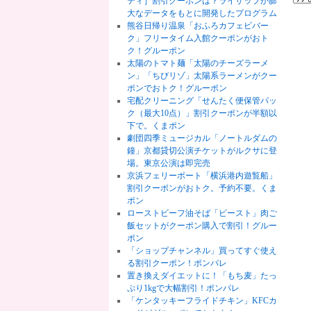
ティ］割引クーポンは？ライザップが膨
大なデータをもとに開発したプログラム
熊谷日帰り温泉「おふろカフェビバー
ク」フリータイム入館クーポンがおト
ク！グルーポン
太陽のトマト麺「太陽のチーズラーメ
ン」「ちびリゾ」太陽系ラーメンがクー
ポンでおトク！グルーポン
宅配クリーニング「せんたく便保管パッ
ク（最大10点）」割引クーポンが半額以
下で。くまポン
劇団四季ミュージカル「ノートルダムの
鐘」京都貸切公演チケットがルクサに登
場。東京公演は即完売
京浜フェリーボート「横浜港内遊覧船」
割引クーポンがおトク。予約不要。くま
ポン
ローストビーフ油そば「ビースト」肉ご
飯セットがクーポン購入で割引！グルー
ポン
「ショップチャンネル」買ってすぐ使え
る割引クーポン！ポンパレ
置き換えダイエットに！「もち麦」たっ
ぷり1kgで大幅割引！ポンパレ
「ケンタッキーフライドチキン」KFCカ