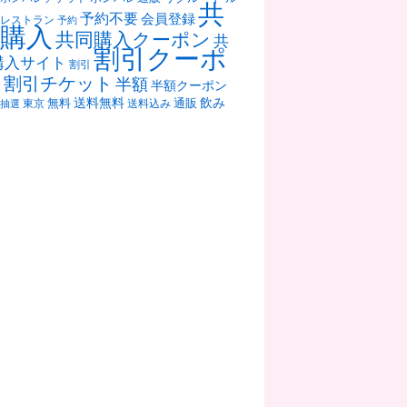
共
予約不要
会員登録
レストラン
予約
購入
共同購入クーポン
共
割引クーポ
購入サイト
割引
ン
割引チケット
半額
半額クーポン
送料無料
飲み
通販
東京
無料
抽選
送料込み