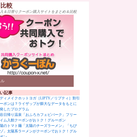
ト比較
入＆日替りクーポン購入サイトをまとめ＆比較
ベル
い記事
ディメイクホットヨガ［LIPTY／リプティ］割引
ーポンは？ライザップが膨大なデータをもとに
発したプログラム
谷日帰り温泉「おふろカフェビバーク」フリー
イム入館クーポンがおトク！グルーポン
陽のトマト麺「太陽のチーズラーメン」「ちび
ゾ」太陽系ラーメンがクーポンでおトク！グル
ポン