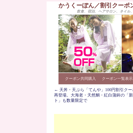
かうくーぽん／割引クーポ
飲食、宿泊、ヘアサロン、ネイル
クーポン共同購入
クーポン一覧表示
←
天丼・天ぷら「てんや」100円割引クー
再登場。大海老・天然鯛・紅白蒲鉾の「新
ト」も数量限定で