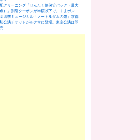
配クリーニング「せんたく便保管パック（最大
0点）」割引クーポンが半額以下で。くまポン
団四季ミュージカル「ノートルダムの鐘」京都
切公演チケットがルクサに登場。東京公演は即
売